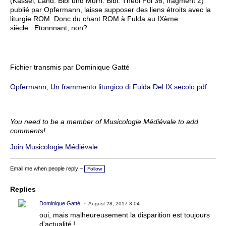
(Kassel, Land. Bibl und Murh. Bibl. Theol Fol 36, fragment 2)
publié par Opfermann, laisse supposer des liens étroits avec la
liturgie ROM. Donc du chant ROM à Fulda au IXème
siècle...Etonnnant, non?
Fichier transmis par Dominique Gatté
Opfermann, Un frammento liturgico di Fulda Del IX secolo.pdf
You need to be a member of Musicologie Médiévale to add
comments!
Join Musicologie Médiévale
Email me when people reply –
Follow
Replies
Dominique Gatté
August 28, 2017 3:04
oui, mais malheureusement la disparition est toujours
d'actualité !