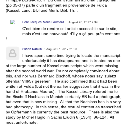
Phillippe BERNARD, in Du Chant Romain au Chant grégorien
(pp 35-37) parle d'un fragment en provenance de Fulda
(Kassel, Land. Bibl und Murh. Bibl. Th…
Père Jacques-Marie Guilmard
August 28, 2017 2:34
C'est bien de rendre cet article accessible sur le site,
mais c'est une nouveauté d'il y a çà peu près cent ans
!
Susan Rankin
August 27, 2017 21:03
I have spent some time trying to locate the manuscript:
unfortunately it has disappeared and is treated as one
of the large number of Kassel manuscripts which went missing
after the second world war. I'm not completely convinced about
this, and nor was Bernhard Bischoff, whose notes say 'zuletzt
offenbar VIII/57 gesehen'. He also confirmed that it had been
written at Fulda (but not the earlier suggestion that it was in the
hand of Hrabanus Maurus). The Kassel Library refered me to
the Bischoff Nachlass in Munich: certainly BB had a photograph,
but even that is now missing. All that the Nachlass has is a very
bad photocopy. In this sense, the textual content as transcribed
by Opfermann is currently the best resource. There is also the
study by Michel Huglo in Sacris Erudiri 6 (1954), 96-124. All
most unfortunate.