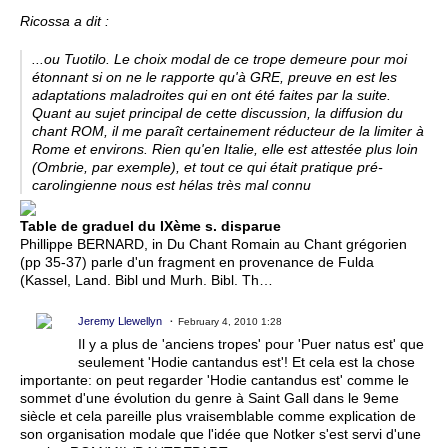
Ricossa a dit :
...ou Tuotilo. Le choix modal de ce trope demeure pour moi
étonnant si on ne le rapporte qu'à GRE, preuve en est les
adaptations maladroites qui en ont été faites par la suite.
Quant au sujet principal de cette discussion, la diffusion du
chant ROM, il me paraît certainement réducteur de la limiter à
Rome et environs. Rien qu'en Italie, elle est attestée plus loin
(Ombrie, par exemple), et tout ce qui était pratique pré-
carolingienne nous est hélas très mal connu
Table de graduel du IXème s. disparue
Phillippe BERNARD, in Du Chant Romain au Chant grégorien
(pp 35-37) parle d'un fragment en provenance de Fulda
(Kassel, Land. Bibl und Murh. Bibl. Th…
Jeremy Llewellyn
February 4, 2010 1:28
Il y a plus de 'anciens tropes' pour 'Puer natus est' que
seulement 'Hodie cantandus est'! Et cela est la chose
importante: on peut regarder 'Hodie cantandus est' comme le
sommet d'une évolution du genre à Saint Gall dans le 9eme
siècle et cela pareille plus vraisemblable comme explication de
son organisation modale que l'idée que Notker s'est servi d'une