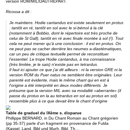
version ROM/MIL/DAUTREPART.
Ricossa a dit :
Je maintiens. Hodie cantandus est existe seulement en protus
: tantôt en ré, tantôt en sol avec le si-bémol à la clé
(notamment à Bobbio, dont le répertoire est très proche de
celui de St Gall), tantôt en ré avec finale montée à sol (!). Tout
cela ne peut mener qu'à une conclusion : il est en protus. On
ne peut pas se cacher derrière les neumes a-diastématiques,
car un peu de critique textuelle permet de reconstituer
l'essentiel. Le trope Hodie cantandus, à ma connaissance
(très limitée, je le sais) n'existe pas en tetrardus.
Il faut ici ajouter ce que j'ai dit ailleurs : ni la version GRE ni la
version ROM du Puer natus ne semblent être originales. Leur
parenté est évidente, mais le même chant qui en est à
l'origine a été interprété en deux modes différents. Je
présume que la version MIL avec sa modalité «aberrante» (il
passe du protus en la au tetrardus en sol au protus en sol)
ressemble plus à ce que devait être le chant d'origine
Table de graduel du IXème s. disparue
Phillippe BERNARD, in Du Chant Romain au Chant grégorien
(pp 35-37) parle d'un fragment en provenance de Fulda
(Kassel, Land. Bibl und Murh. Bibl. Th…