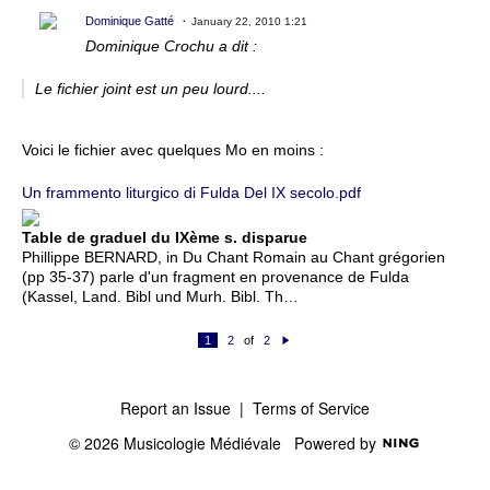
Dominique Gatté
January 22, 2010 1:21
Dominique Crochu a dit :
Le fichier joint est un peu lourd....
Voici le fichier avec quelques Mo en moins :
Un frammento liturgico di Fulda Del IX secolo.pdf
Table de graduel du IXème s. disparue
Phillippe BERNARD, in Du Chant Romain au Chant grégorien
(pp 35-37) parle d'un fragment en provenance de Fulda
(Kassel, Land. Bibl und Murh. Bibl. Th…
1
2
of
2
N
e
xt
Report an Issue
|
Terms of Service
© 2026 Musicologie Médiévale
Powered by