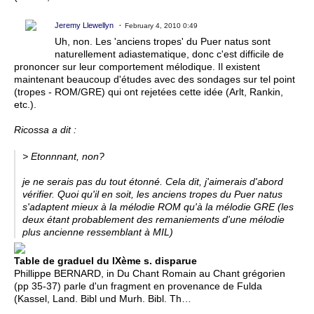
Jeremy Llewellyn
February 4, 2010 0:49
Uh, non. Les 'anciens tropes' du Puer natus sont
naturellement adiastematique, donc c'est difficile de
prononcer sur leur comportement mélodique. Il existent
maintenant beaucoup d'études avec des sondages sur tel point
(tropes - ROM/GRE) qui ont rejetées cette idée (Arlt, Rankin,
etc.).
Ricossa a dit :
> Etonnnant, non?
je ne serais pas du tout étonné. Cela dit, j'aimerais d'abord
vérifier. Quoi qu'il en soit, les anciens tropes du Puer natus
s'adaptent mieux à la mélodie ROM qu'à la mélodie GRE (les
deux étant probablement des remaniements d'une mélodie
plus ancienne ressemblant à MIL)
Table de graduel du IXème s. disparue
Phillippe BERNARD, in Du Chant Romain au Chant grégorien
(pp 35-37) parle d'un fragment en provenance de Fulda
(Kassel, Land. Bibl und Murh. Bibl. Th…