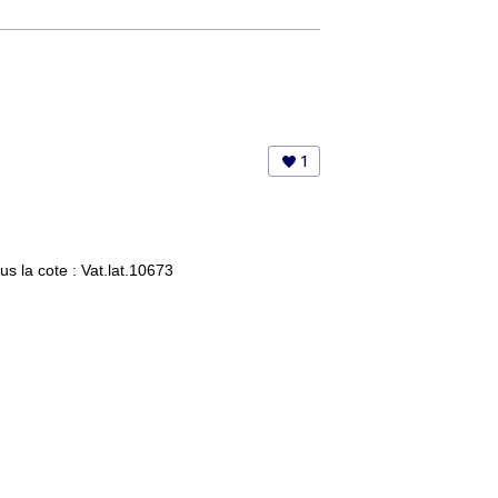
1
s la cote : Vat.lat.10673