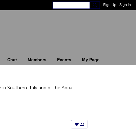
Sign Up
Sign In
Chat
Members
Events
My Page
in Southern Italy and of the Adria
22