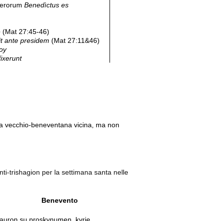
uerorum
Benedìctus es
e
(Mat 27:45-46)
it ante presidem
(Mat 27:11&46)
oy
ixerunt
odia vecchio-beneventana vicina, ma non
-trishagion per la settimana santa nelle
Benevento
auron su proskynumen, kyrie,