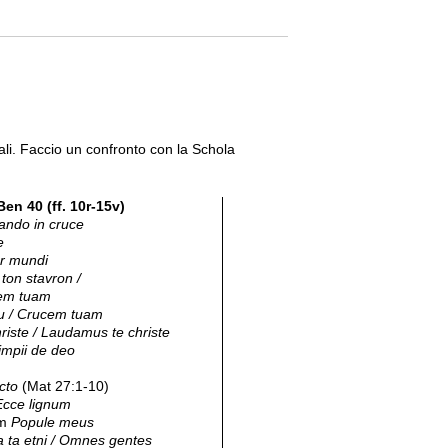
ali. Faccio un confronto con la Schola
Ben 40 (ff. 10r-15v)
ando in cruce
e
or mundi
on stavron /
em tuam
su / Crucem tuam
iste / Laudamus te christe
impii de deo
cto
(Mat 27:1-10)
Ecce lignum
um
Popule meus
a ta etni / Omnes gentes