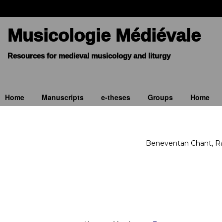
Musicologie Médiévale
Home
Manuscripts
e-theses
Groups
Home
Beneventan Chant, Rav