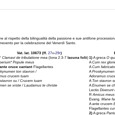
 al rispetto della bilingualità della passione e sue antifone procession
nevento per la celebrazione del Venerdì Santo.
Vat. lat. 10673 (ff.
27v
-
29r
)
o°
Clamavi de tribulatione mea
(Iona 2:3-7
lacuna folii
)
1)
A greca
O qu
perium*
Popule meus
A
Cum rex glori
 ante cruce cantant
Flagellantes
A
Cum fabricat
kynumen ton stavron /
A
Proskynumen t
mus crucem tuam
Adoramus cruc
stavron su / Crucem tuam
A
Ton stavron 
en se xriste / Laudamus te christe
A
Enumen se chr
Lectio
Dixerunt 
R
Amicus meus
Evang.
Mane fa
A ante crucem
Flagellantes c
2)
A greca
Pant