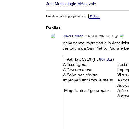
Join Musicologie Médiévale
Email me when people reply –
Follow
Replies
Oliver Gerlach
April 11, 2026 4:51
Abbastanza imprecisa è la descrizione
cantorum da San Pietro, Puglia e Be
Vat. lat. 5319 (ff.
80r
-
81r
)
A
Ecce lignum
Lecti
A
Crucem tuam
Impro
A
Salva nos christe
Vires
Improperium*
Popule meus
A
Pros
Adora
Flagellantes
Ego propter
A
Ton 
A
Enum