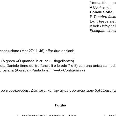
Ymnus trium p
A
Confitemini
Conclusione
R
Tenebre fact
Ev.°
Hiesus stet
A heb
Heloy hel
Postquam crucif
conclusione (Mat 27:11-46) offre due opzioni:
anti (A greca «O quando in cruce»—flagellantes)
feta Daniele (inno dei tre fanciulli o le ode 7 e 8) con una unica salm
mbrosiana (A greca «Panta ta etni»—A «Confitemini»)
ου προσκυνοῦμεν Δέσποτα, καὶ τὴν ἁγίαν σου ἀνάστασιν δοξάζομεν (anti
Puglia
«Ton stauron su proskynumen, kyrie,
«Ton st