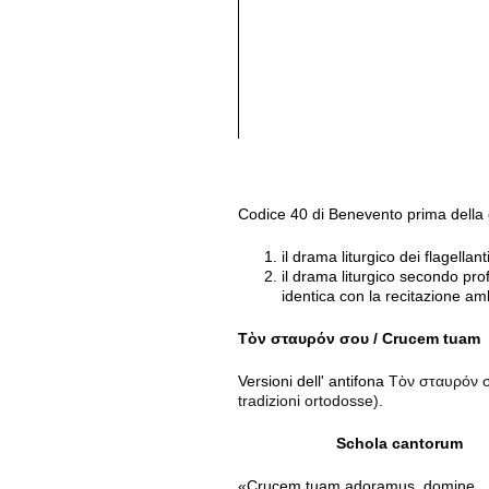
Codice 40 di Benevento prima della 
il drama liturgico dei flagell
il drama liturgico secondo pro
identica con la recitazione a
Τὸν σταυρόν σου / Crucem tuam
Versioni dell' antifona
Τὸν σταυρόν σ
tradizioni ortodosse).
Schola cantorum
«Crucem tuam adoramus, domine,