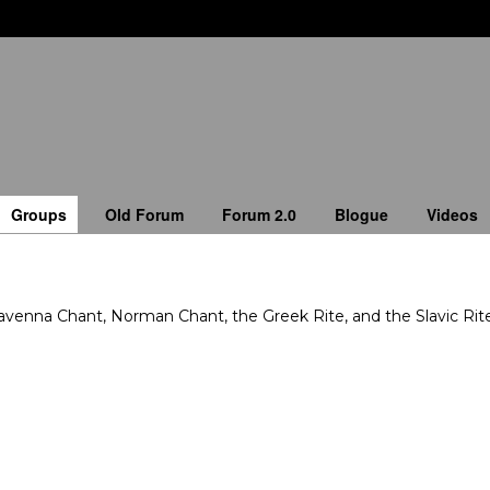
Groups
Old Forum
Forum 2.0
Blogue
Videos
enna Chant, Norman Chant, the Greek Rite, and the Slavic Rite 