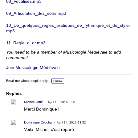
08_Vocalises.mp3
09_Articulation_des_sons.mp3
10_De_quelques_regles_pratiques_de_rythmique_et_de_style.
mp3
11_Regle_d_or.mp3
You need to be a member of Musicologie Médiévale to add
comments!
Join Musicologie Médiévale
Email me when people reply –
Follow
Replies
Michel Gatté
April 15, 2016 5:30
Merci Dominique !
Dominique Crochu
April 14, 2016 23:52
Voilà, Michel, c'est réparé...