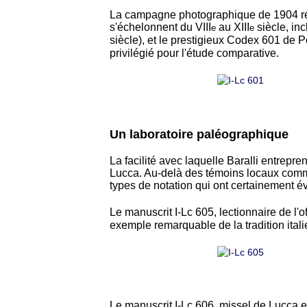
La campagne photographique de 1904 rév
s'échelonnent du VIII
au XIII
siècle, inc
e
e
siècle), et le prestigieux Codex 601 de P
privilégié pour l'étude comparative.
Un laboratoire paléographique
La facilité avec laquelle Baralli entrepr
Lucca. Au-delà des témoins locaux comme 
types de notation qui ont certainement éve
Le manuscrit I-Lc 605, lectionnaire de l'o
exemple remarquable de la tradition ital
Le manuscrit I-Lc 606, missel de Lucca en