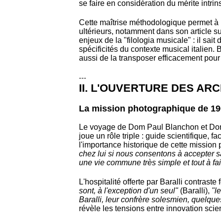
se faire en considération du mérite intr
Cette maîtrise méthodologique permet à 
ultérieurs, notamment dans son article 
enjeux de la "filologia musicale" : il sai
spécificités du contexte musical italien
aussi de la transposer efficacement pour 
---
II. L'OUVERTURE DES AR
La mission photographique de 1904
Le voyage de Dom Paul Blanchon et Dom 
joue un rôle triple : guide scientifique, 
l'importance historique de cette mission
chez lui si nous consentons à accepter s
une vie commune très simple et tout à fait
L'hospitalité offerte par Baralli contrast
sont, à l'exception d'un seul"
(Baralli),
"l
Baralli, leur confrère solesmien, quelqu
révèle les tensions entre innovation scien