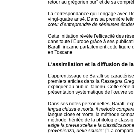
retour au grégorien pur" et de sa compr
La correspondance qu'il engage avec Dom
vingt-quatre ans
4
. Dans sa première let
cœur d'entreprendre de sérieuses études 
Cette initiation révèle l'efficacité des r
dans toute l'Europe grâce à ses publicat
Baralli incarne parfaitement cette figure 
en Toscane.
L'assimilation et la diffusion de
L'apprentissage de Baralli se caractéri
premiers articles dans la
Rassegna Greg
expliquer au public italien
6
. Cette série d
présentation systématique de l'œuvre so
Dans ses notes personnelles, Baralli expl
lingua chiusa e morta, il metodo compar
langue close et morte, la méthode compa
méthode, héritée de la philologie classiq
esige la previa scelta e la classificazion
provenienza, delle scuole"
["La comparais