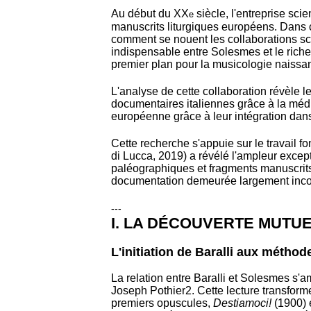
Au début du XX
siècle, l'entreprise sci
e
manuscrits liturgiques européens. Dans ce
comment se nouent les collaborations sci
indispensable entre Solesmes et le rich
premier plan pour la musicologie naissan
L'analyse de cette collaboration révèle 
documentaires italiennes grâce à la média
européenne grâce à leur intégration dans 
Cette recherche s'appuie sur le travail f
di Lucca, 2019) a révélé l'ampleur except
paléographiques et fragments manuscrits 
documentation demeurée largement inc
---
I. LA DÉCOUVERTE MUTU
L'initiation de Baralli aux métho
La relation entre Baralli et Solesmes s'
Joseph Pothier
2
. Cette lecture transform
premiers opuscules,
Destiamoci!
(1900) 