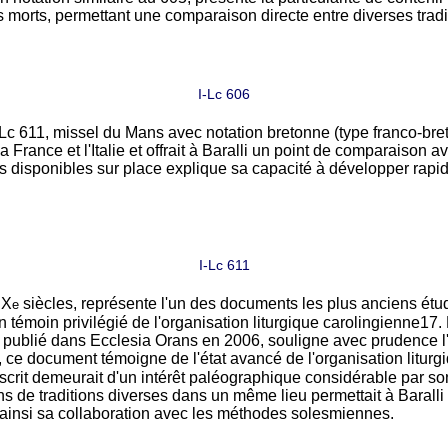
orts, permettant une comparaison directe entre diverses tradit
I-Lc 606
-Lc 611, missel du Mans avec notation bretonne (type franco-bre
 la France et l'Italie et offrait à Baralli un point de comparaison
s disponibles sur place explique sa capacité à développer rap
I-Lc 611
IX
siècles, représente l'un des documents les plus anciens ét
e
n témoin privilégié de l'organisation liturgique carolingienne
17
.
en" publié dans Ecclesia Orans en 2006, souligne avec prudence l
 ce document témoigne de l'état avancé de l'organisation liturgiq
rit demeurait d'un intérêt paléographique considérable par son
ns de traditions diverses dans un même lieu permettait à Baral
 ainsi sa collaboration avec les méthodes solesmiennes.