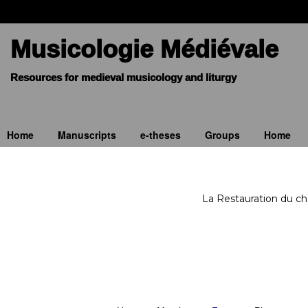
Musicologie Médiévale
Home
Manuscripts
e-theses
Groups
Home
La Restauration du ch