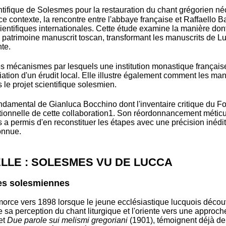
entifique de Solesmes pour la restauration du chant grégorien né
 contexte, la rencontre entre l'abbaye française et Raffaello B
entifiques internationales. Cette étude examine la manière dont 
e patrimoine manuscrit toscan, transformant les manuscrits de 
te.
les mécanismes par lesquels une institution monastique français
tion d'un érudit local. Elle illustre également comment les man
le projet scientifique solesmien.
ondamental de Gianluca Bocchino dont l'inventaire critique du F
ionnelle de cette collaboration
1
. Son réordonnancement méticu
a permis d'en reconstituer les étapes avec une précision inédi
onnue.
ELLE : SOLESMES VU DE LUCCA
des solesmiennes
amorce vers 1898 lorsque le jeune ecclésiastique lucquois décou
e sa perception du chant liturgique et l'oriente vers une approche
et
Due parole sui melismi gregoriani
(1901), témoignent déjà de c