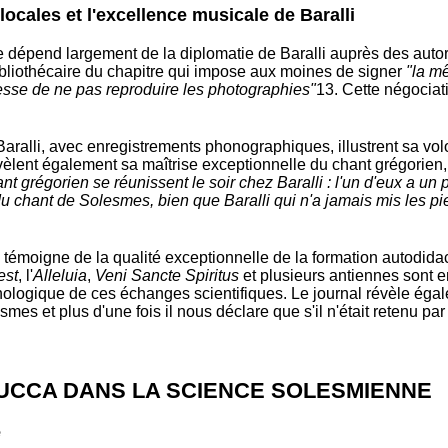
locales et l'excellence musicale de Baralli
 dépend largement de la diplomatie de Baralli auprès des autori
ibliothécaire du chapitre qui impose aux moines de signer
"la m
esse de ne pas reproduire les photographies"
13
. Cette négociat
ralli, avec enregistrements phonographiques, illustrent sa volo
èlent également sa maîtrise exceptionnelle du chant grégorie
t grégorien se réunissent le soir chez Baralli : l'un d'eux a 
du chant de Solesmes, bien que Baralli qui n'a jamais mis les 
émoigne de la qualité exceptionnelle de la formation autodidacte
est
, l'
Alleluia
,
Veni Sancte Spiritus
et plusieurs antiennes sont e
nologique de ces échanges scientifiques. Le journal révèle égale
smes et plus d'une fois il nous déclare que s'il n'était retenu pa
 LUCCA DANS LA SCIENCE SOLESMIENNE
e