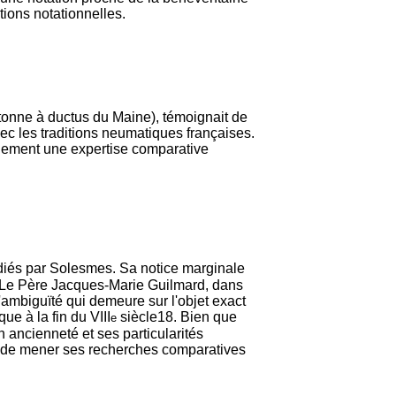
ions notationnelles.
tonne à ductus du Maine), témoignait de
 avec les traditions neumatiques françaises.
idement une expertise comparative
udiés par Solesmes. Sa notice marginale
 Le Père Jacques-Marie Guilmard, dans
'ambiguïté qui demeure sur l'objet exact
ue à la fin du VIII
siècle
18
. Bien que
e
 ancienneté et ses particularités
li de mener ses recherches comparatives