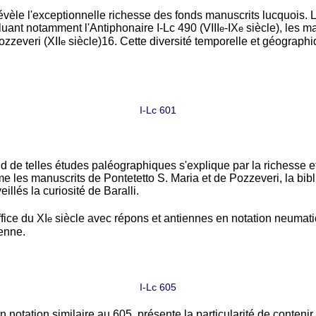
èle l'exceptionnelle richesse des fonds manuscrits lucquois.
luant notamment l'Antiphonaire I-Lc 490 (VIII
-IX
siècle), les ma
e
e
ozzeveri (XII
siècle)
16
. Cette diversité temporelle et géograph
e
I-Lc 601
end de telles études paléographiques s'explique par la richesse 
les manuscrits de Pontetetto S. Maria et de Pozzeveri, la bibl
illés la curiosité de Baralli.
ffice du XI
siècle avec répons et antiennes en notation neumatique
e
ienne.
I-Lc 605
 notation similaire au 605, présente la particularité de conten