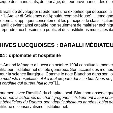
insèque des manuscrits, de leur âge, de leur provenance, des éco
Baralli de développer rapidement une expertise qui dépasse la s
sur "L'Atelier di Solesmes ad Appuldurcombe-House", il témoig
t désormais appliquer concrètement les principes de classification
. Baralli devient ainsi capable non seulement de maîtriser tech
répondre aux besoins du public et des institutions musicales it
CHIVES LUCQUOISES : BARALLI MÉDIATE
 : diplomatie et hospitalité
Amand Ménager à Lucca en octobre 1904 constitue le moment d
facilitateur institutionnel et hôte généreux. Son accueil des moi
 pour la science liturgique. Comme le note Blanchon dans son jo
a modeste hospitalité, et il a tout préparé dans ce but. Nous n
 cordiale qui durera huit jours"
11
.
e fortement avec l'hostilité du chapitre local. Blanchon observe q
es ennemis acharnés du chant grégorien ; ils tiennent à leur chant
es bénéficiers du Duomo, sont depuis plusieurs années l'objet d
tifique et conservatisme institutionnel.