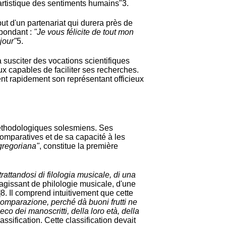
artistique des sentiments humains"
3
.
 d'un partenariat qui durera près de
spondant :
"Je vous félicite de tout mon
jour"
5
.
à susciter des vocations scientifiques
x capables de faciliter ses recherches.
vient rapidement son représentant officieux
méthodologiques solesmiens. Ses
mparatives et de sa capacité à les
 gregoriana"
, constitue la première
trattandosi di filologia musicale, di una
'agissant de philologie musicale, d'une
]
8
. Il comprend intuitivement que cette
omparazione, perché dà buoni frutti ne
eco dei manoscritti, della loro età, della
ssification. Cette classification devait