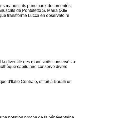
 Les manuscrits principaux documentés
nuscrits de Pontetetto S. Maria (XII
e
ique transforme Lucca en observatoire
et la diversité des manuscrits conservés à
iothèque capitulaire conserve divers
 d'Italie Centrale, offrait à Baralli un
ir une notation proche de la bénéventaine