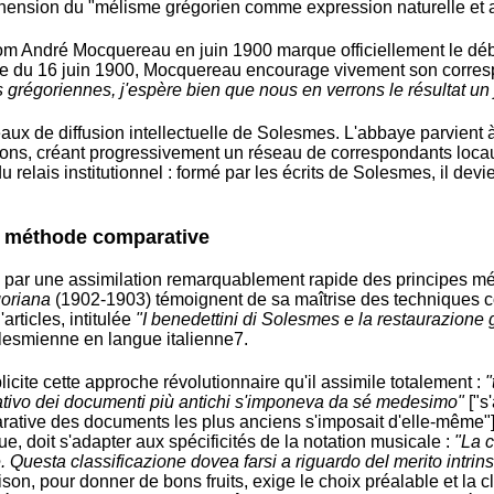
éhension du "mélisme grégorien comme expression naturelle et 
 André Mocquereau en juin 1900 marque officiellement le début
tre du 16 juin 1900, Mocquereau encourage vivement son corre
grégoriennes, j'espère bien que nous en verrons le résultat un 
éseaux de diffusion intellectuelle de Solesmes. L'abbaye parvient 
ions, créant progressivement un réseau de correspondants locau
du relais institutionnel : formé par les écrits de Solesmes, il de
 la méthode comparative
se par une assimilation remarquablement rapide des principes 
oriana
(1902-1903) témoignent de sa maîtrise des techniques co
'articles, intitulée
"I benedettini di Solesmes e la restaurazione
lesmienne en langue italienne
7
.
icite cette approche révolutionnaire qu'il assimile totalement :
"
ativo dei documenti più antichi s'imponeva da sé medesimo"
["s
rative des documents les plus anciens s'imposait d'elle-même"
ue, doit s'adapter aux spécificités de la notation musicale :
"La c
e. Questa classificazione dovea farsi a riguardo del merito intrins
on, pour donner de bons fruits, exige le choix préalable et la cla