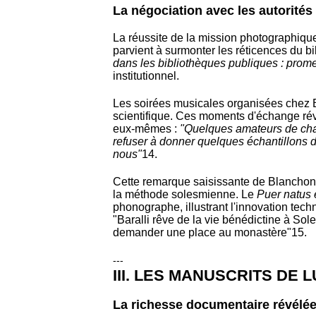
La négociation avec les autorités 
La réussite de la mission photographique
parvient à surmonter les réticences du b
dans les bibliothèques publiques : prom
institutionnel.
Les soirées musicales organisées chez Ba
scientifique. Ces moments d'échange rév
eux-mêmes :
"Quelques amateurs de chan
refuser à donner quelques échantillons 
nous"
14
.
Cette remarque saisissante de Blanchon t
la méthode solesmienne. Le
Puer natus 
phonographe, illustrant l'innovation tech
"Baralli rêve de la vie bénédictine à Sole
demander une place au monastère"
15
.
---
III. LES MANUSCRITS DE
La richesse documentaire révélé