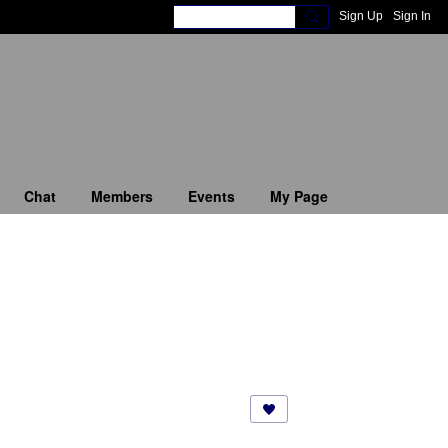
Sign Up
Sign In
Chat
Members
Events
My Page