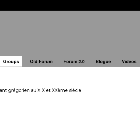
Groups
Old Forum
Forum 2.0
Blogue
Videos
ant grégorien au XIX et XXème siècle