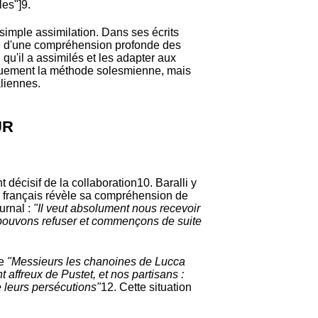
les"]
9
.
imple assimilation. Dans ses écrits
ne d'une compréhension profonde des
 qu'il a assimilés et les adapter aux
niquement la méthode solesmienne, mais
aliennes.
UR
écisif de la collaboration
10
. Baralli y
nes français révèle sa compréhension de
urnal :
"Il veut absolument nous recevoir
e pouvons refuser et commençons de suite
ue
"Messieurs les chanoines de Lucca
 affreux de Pustet, et nos partisans :
e leurs persécutions"
12
. Cette situation