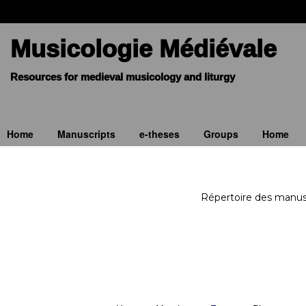
Musicologie Médiévale
Home
Manuscripts
e-theses
Groups
Home
Répertoire des manus