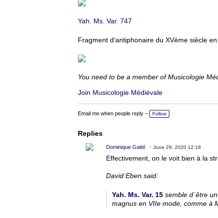
Yah. Ms. Var. 747
Fragment d'antiphonaire du XVème siècle en n
You need to be a member of Musicologie Mé
Join Musicologie Médiévale
Email me when people reply –
Follow
Replies
Dominique Gatté
June 29, 2020 12:18
Effectivement, on le voit bien à la s
David Eben said:
Yah. Ms. Var. 15
semble d´être un a
magnus
en VIIe mode, comme à M