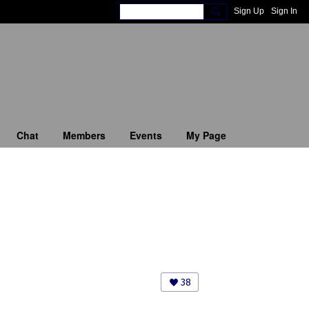
Sign Up
Sign In
Chat
Members
Events
My Page
38