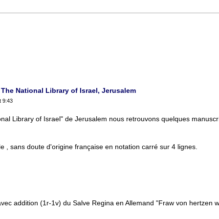
he National Library of Israel, Jerusalem
t 9:43
onal Library of Israel" de Jerusalem nous retrouvons quelques manuscrit
 , sans doute d'origine française en notation carré sur 4 lignes.
vec addition (1r-1v) du Salve Regina en Allemand "Fraw von hertzen wir