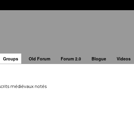
Groups
Old Forum
Forum 2.0
Blogue
Videos
crits médiévaux notés