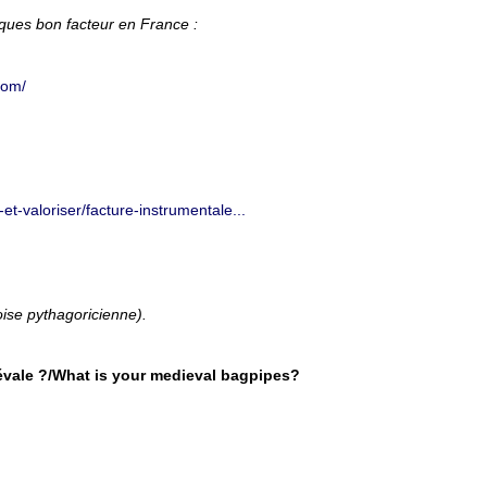
lques bon facteur en France :
com/
t-valoriser/facture-instrumentale...
se pythagoricienne).
évale ?/What is your medieval bagpipes?