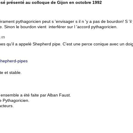
sé présenté au colloque de Gijon en octobre 1992
ament pythagoricien peut s 'envisager s il n 'y a pas de bourdon! S 'il 
. Sinon le bourdon vient interférer sur l 'accord pythagoricien.
1:05
es qu'il a appelé Shepherd pipe. C'est une perce conique avec un doi
/shepherd-pipes
te et stable.
ensemble a été faite par Alban Faust.
e Pythagoricien.
acteurs.