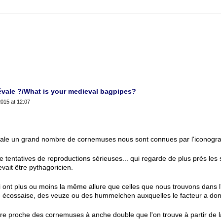
évale ?/What is your medieval bagpipes?
015 at 12:07
le un grand nombre de cornemuses nous sont connues par l'iconogra
 tentatives de reproductions sérieuses... qui regarde de plus près les
ait être pythagoricien.
nt plus ou moins la même allure que celles que nous trouvons dans l'i
 écossaise, des veuze ou des hummelchen auxquelles le facteur a don
tre proche des cornemuses à anche double que l'on trouve à partir de l