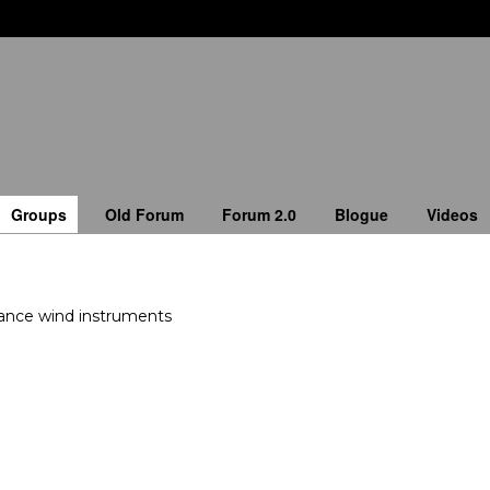
Groups
Old Forum
Forum 2.0
Blogue
Videos
ance wind instruments