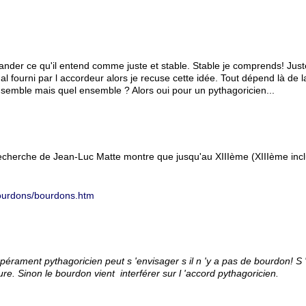
der ce qu'il entend comme juste et stable. Stable je comprends! Juste 
l fourni par l accordeur alors je recuse cette idée. Tout dépend là de l
ensemble mais quel ensemble ? Alors oui pour un pythagoricien...
recherche de Jean-Luc Matte montre que jusqu'au XIIIème (XIIIème incl
s/bourdons/bourdons.htm
érament pythagoricien peut s 'envisager s il n 'y a pas de bourdon! S 'i
re. Sinon le bourdon vient interférer sur l 'accord pythagoricien.