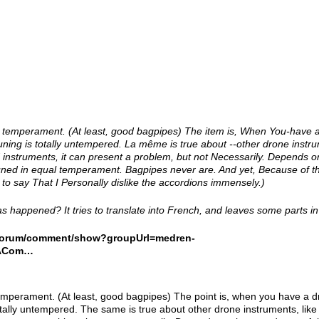
n temperament.
(At least, good bagpipes) The item is, When You-have 
tuning is totally untempered.
La même is true about --other drone instru
ed instruments, it can present a problem, but not Necessarily.
Depends on 
uned in equal temperament.
Bagpipes never are.
And yet, Because of t
to say That I Personally dislike the accordions immensely.)
as happened? It tries to translate into French, and leaves some parts in
m/forum/comment/show?groupUrl=medren-
3ACom…
emperament. (At least, good bagpipes) The point is, when you have a dr
totally untempered. The same is true about other drone instruments, like t