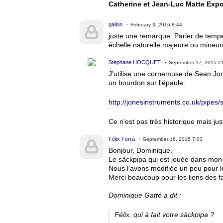
Catherine et Jean-Luc Matte Expo
gallon
February 3, 2016 8:44
juste une remarque. Parler de tempér
échelle naturelle majeure ou mineure
Stéphane HOCQUET
September 17, 2015 2
J'utilise une cornemuse de Sean Jon
un bourdon sur l'épaule.
http://jonesinstruments.co.uk/pipes
Ce n'est pas très historique mais jus
Félix Ferrà
September 16, 2015 7:03
Bonjour, Dominique.
Le säckpipa qui est jouée dans mon 
Nous l'avons modifiée un peu pour l
Merci beaucoup pour les liens des f
Dominique Gatté a dit :
Félix, qui à fait votre säckpipa ?