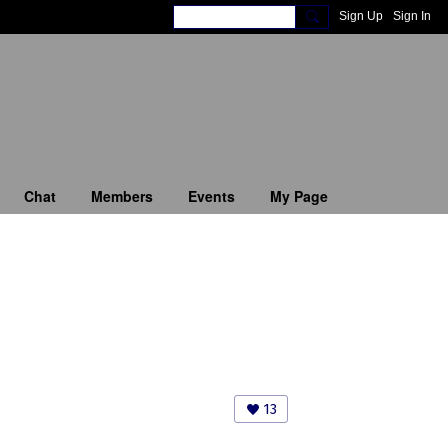
Sign Up
Sign In
Chat
Members
Events
My Page
13