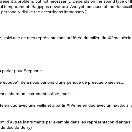
n present a problem, but not necessarily. Depends on the sound type of 
l temperament. Bagpipes never are. And yet, because of the drastically
 I personally dislike the accordeons immensely.)
le, voici une de mes représentations préférée du milieu du XIème siècl
s parler pour Stéphane.
tte époque", déjà nous parlons d'une période de presque 5 siècles...
st d'abord un instrument soliste, mais :
its en duo avec une vielle et à partir XIVème en duo avec un hautbois,
.
mi d'autres instruments par exemple dans les représentation d'ange
 du duc de Berry)