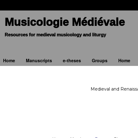
Musicologie Médiévale
Home
Manuscripts
e-theses
Groups
Home
Medieval and Renaiss