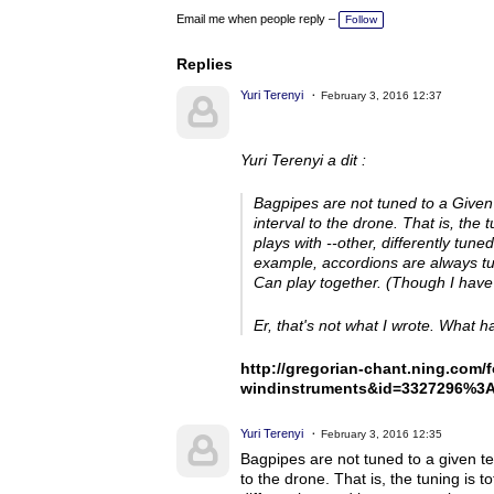
Email me when people reply –
Follow
Replies
Yuri Terenyi
February 3, 2016 12:37
Yuri Terenyi a dit :
Bagpipes are not tuned to a Give
interval to the drone.
That is, the 
plays with --other, differently tun
example, accordions are always t
Can play together.
(Though I have 
Er, that's not what I wrote. What h
http://gregorian-chant.ning.co
windinstruments&id=3327296%
Yuri Terenyi
February 3, 2016 12:35
Bagpipes are not tuned to a given t
to the drone. That is, the tuning is 