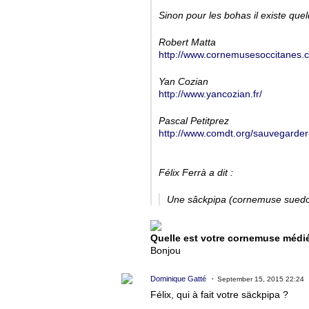
Sinon pour les bohas il existe que
Robert Matta
http://www.cornemusesoccitanes.
Yan Cozian
http://www.yancozian.fr/
Pascal Petitprez
http://www.comdt.org/sauvegarder-e
Félix Ferrà a dit :
Une sâckpipa (cornemuse suedoi
Quelle est votre cornemuse médi
Bonjou
Dominique Gatté
September 15, 2015 22:24
Félix, qui à fait votre säckpipa ?