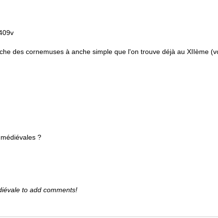
 409v
roche des cornemuses à anche simple que l'on trouve déjà au XIIème (v
 médiévales ?
diévale to add comments!