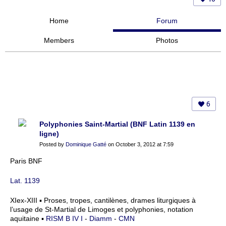
Home
Forum
Members
Photos
6
Polyphonies Saint-Martial (BNF Latin 1139 en
ligne)
Posted by
Dominique Gatté
on October 3, 2012 at 7:59
Paris BNF
Lat. 1139
XIex-XIII ▪ Proses, tropes, cantilènes, drames liturgiques à
l’usage de St-Martial de Limoges et polyphonies, notation
aquitaine ▪
RISM B IV I
-
Diamm
-
CMN