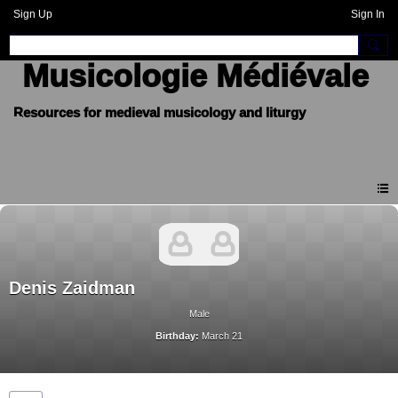
Sign Up
Sign In
Musicologie Médiévale
Denis Zaidman
Male
Birthday:
March 21