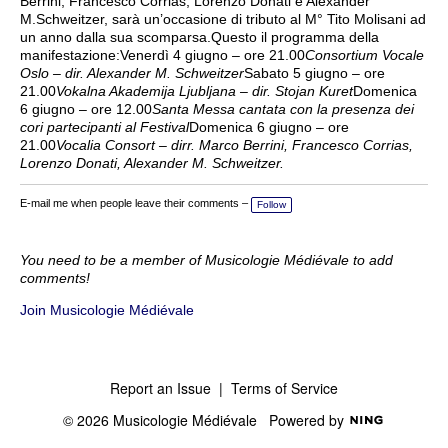
Berrini, Francesco Corrias, Lorenzo Donati e Alexander
M.Schweitzer, sarà un’occasione di tributo al M° Tito Molisani ad
un anno dalla sua scomparsa.Questo il programma della
manifestazione:Venerdì 4 giugno – ore 21.00
Consortium Vocale
Oslo – dir. Alexander M. Schweitzer
Sabato 5 giugno – ore
21.00
Vokalna Akademija Ljubljana – dir. Stojan Kuret
Domenica
6 giugno – ore 12.00
Santa Messa cantata con la presenza dei
cori partecipanti al Festival
Domenica 6 giugno – ore
21.00
Vocalia Consort – dirr. Marco Berrini, Francesco Corrias,
Lorenzo Donati, Alexander M. Schweitzer.
E-mail me when people leave their comments –
Follow
You need to be a member of Musicologie Médiévale to add
comments!
Join Musicologie Médiévale
Report an Issue
|
Terms of Service
© 2026 Musicologie Médiévale
Powered by