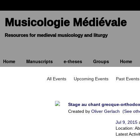
Musicologie Médiévale
Home
Manuscripts
e-theses
Groups
Home
Events
All Events
Upcoming Events
Past Events
Stage au chant grecque-orthodoxe
Created by
Oliver Gerlach
(See oth
Jul 9, 2015
a
Location: Ab
Latest Activ