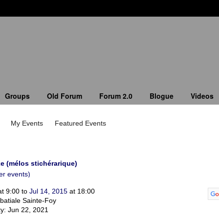
Groups
Old Forum
Forum 2.0
Blogue
Videos
My Events
Featured Events
 (mélos stichérarique)
er events)
t 9:00 to
Jul 14, 2015
at 18:00
batiale Sainte-Foy
ity: Jun 22, 2021