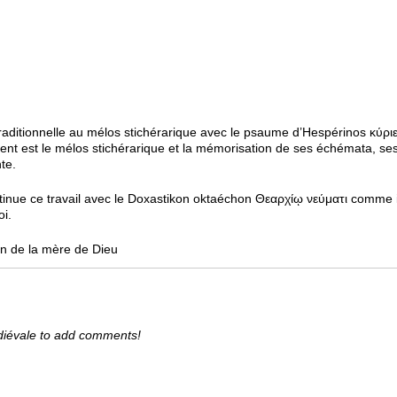
ion traditionnelle au mélos stichérarique avec le psaume d’Hespérinos κύρ
cent est le mélos stichérarique et la mémorisation de ses échémata, 
te.
 continue ce travail avec le Doxastikon oktaéchon Θεαρχίῳ νεύματι comme 
oi.
ion de la mère de Dieu
diévale to add comments!