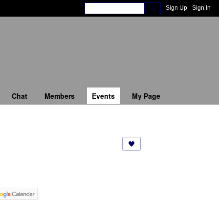
Sign Up
Sign In
Chat
Members
Events
My Page