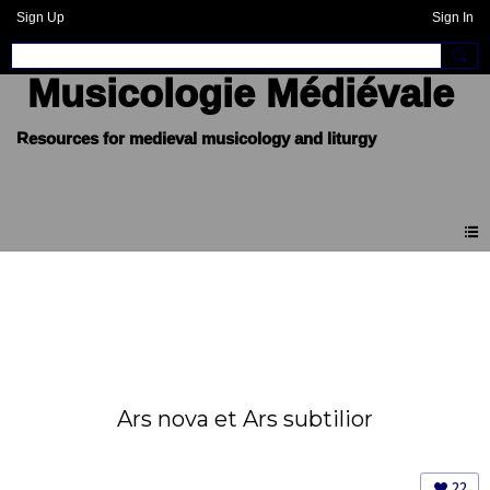
Sign Up
Sign In
Musicologie Médiévale
Ars nova et Ars subtilior
22