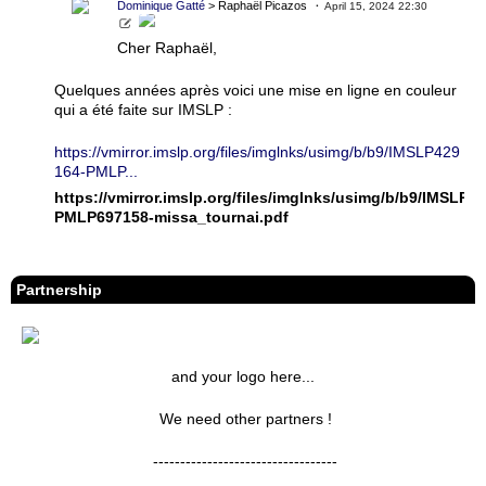
Dominique Gatté
> Raphaël Picazos
April 15, 2024 22:30
Cher Raphaël,
Quelques années après voici une mise en ligne en couleur
qui a été faite sur IMSLP :
https://vmirror.imslp.org/files/imglnks/usimg/b/b9/IMSLP429
164-PMLP...
https://vmirror.imslp.org/files/imglnks/usimg/b/b9/IMSLP4
PMLP697158-missa_tournai.pdf
Partnership
and your logo here...
We need other partners !
----------------------------------