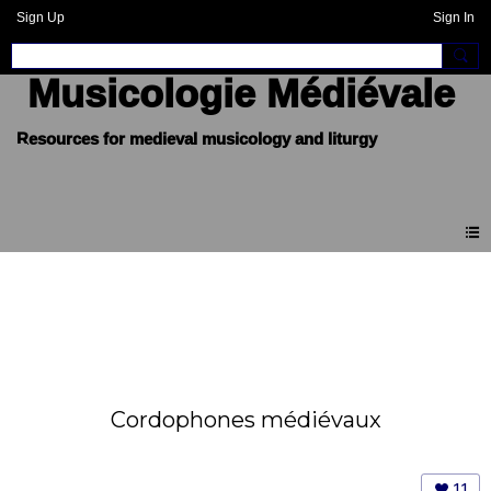
Sign Up
Sign In
Musicologie Médiévale
Cordophones médiévaux
11