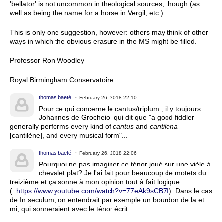
'bellator' is not uncommon in theological sources, though (as
well as being the name for a horse in Vergil, etc.).
This is only one suggestion, however: others may think of other
ways in which the obvious erasure in the MS might be filled.
Professor Ron Woodley
Royal Birmingham Conservatoire
thomas baeté
February 26, 2018 22:10
Pour ce qui concerne le cantus/triplum , il y toujours
Johannes de Grocheio, qui dit que "a good fiddler
generally performs every kind of
cantus
and
cantilena
[cantilène], and every musical form"...
thomas baeté
February 26, 2018 22:06
Pourquoi ne pas imaginer ce ténor joué sur une vièle à
chevalet plat? Je l'ai fait pour beaucoup de motets du
treizième et ça sonne à mon opinion tout à fait logique.
(
https://www.youtube.com/watch?v=77eAk9sCB7I
) Dans le cas
de In seculum, on entendrait par exemple un bourdon de la et
mi, qui sonneraient avec le ténor écrit.