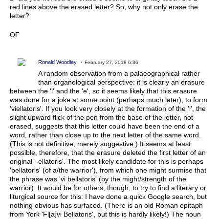
red lines above the erased letter? So, why not only erase the
letter?
OF
Ronald Woodley
February 27, 2018 6:36
A random observation from a palaeographical rather
than organological perspective: it is clearly an erasure
between the 'i' and the 'e', so it seems likely that this erasure
was done for a joke at some point (perhaps much later), to form
'viellatoris'. If you look very closely at the formation of the 'i', the
slight upward flick of the pen from the base of the letter, not
erased, suggests that this letter could have been the end of a
word, rather than close up to the next letter of the same word.
(This is not definitive, merely suggestive.) It seems at least
possible, therefore, that the erasure deleted the first letter of an
original '-ellatoris'. The most likely candidate for this is perhaps
'bellatoris' (of a/the warrior'), from which one might surmise that
the phrase was 'vi bellatoris' (by the might/strength of the
warrior). It would be for others, though, to try to find a literary or
liturgical source for this: I have done a quick Google search, but
nothing obvious has surfaced. (There is an old Roman epitaph
from York 'Fl[a]vi Bellatoris', but this is hardly likely!) The noun