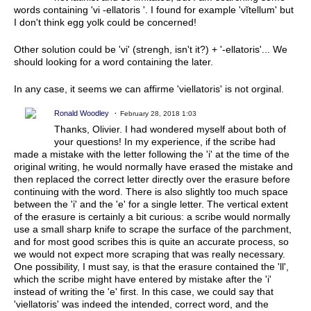
words containing 'vi -ellatoris '. I found for example '
vĭtellum
' but
I don't think egg yolk could be concerned!
Other solution could be 'vi' (strengh, isn't it?) + '-ellatoris'... We
should looking for a word containing the later.
In any case, it seems we can affirme 'viellatoris' is not orginal.
Ronald Woodley
February 28, 2018 1:03
Thanks, Olivier. I had wondered myself about both of
your questions! In my experience, if the scribe had
made a mistake with the letter following the 'i' at the time of the
original writing, he would normally have erased the mistake and
then replaced the correct letter directly over the erasure before
continuing with the word. There is also slightly too much space
between the 'i' and the 'e' for a single letter. The vertical extent
of the erasure is certainly a bit curious: a scribe would normally
use a small sharp knife to scrape the surface of the parchment,
and for most good scribes this is quite an accurate process, so
we would not expect more scraping that was really necessary.
One possibility, I must say, is that the erasure contained the 'll',
which the scribe might have entered by mistake after the 'i'
instead of writing the 'e' first. In this case, we could say that
'viellatoris' was indeed the intended, correct word, and the