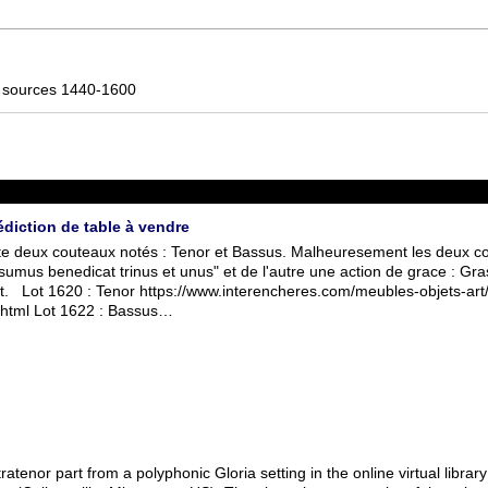
d sources 1440-1600
diction de table à vendre
e deux couteaux notés : Tenor et Bassus. Malheuresement les deux co
us benedicat trinus et unus" et de l'autre une action de grace : Grasi
. Lot 1620 : Tenor https://www.interencheres.com/meubles-objets-art/
html Lot 1622 : Bassus…
tenor part from a polyphonic Gloria setting in the online virtual librar