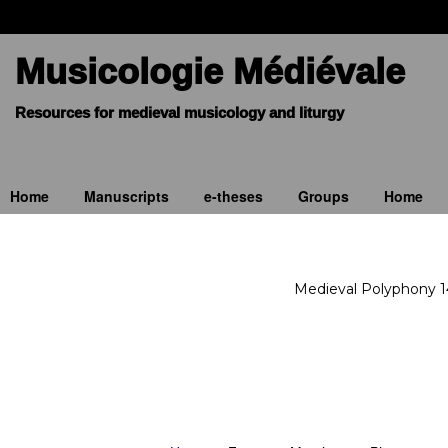
Musicologie Médiévale
Home
Manuscripts
e-theses
Groups
Home
Medieval Polyphony 