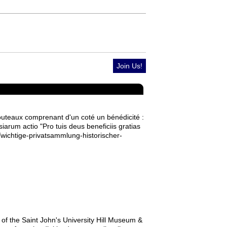
Join Us!
uteaux comprenant d'un coté un bénédicité :
arum actio "Pro tuis deus beneficiis gratias
wichtige-privatsammlung-historischer-
y of the Saint John's University Hill Museum &