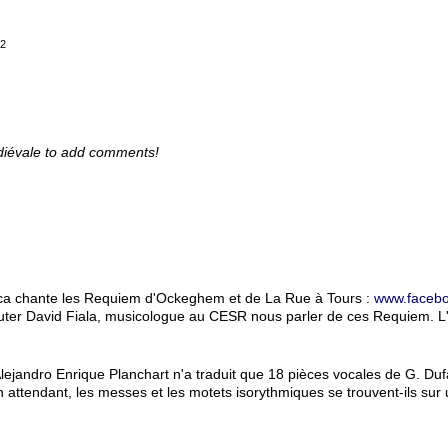
22
diévale to add comments!
ica chante les Requiem d'Ockeghem et de La Rue à Tours :
www.faceb
outer David Fiala, musicologue au CESR nous parler de ces Requiem. L
lejandro Enrique Planchart n'a traduit que 18 pièces vocales de G. Duf
attendant, les messes et les motets isorythmiques se trouvent-ils sur 