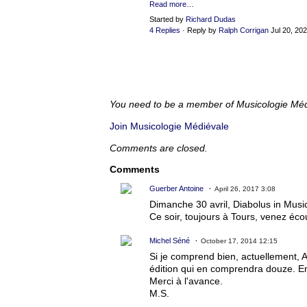
Read more…
Started by
Richard Dudas
4 Replies
· Reply by
Ralph Corrigan
Jul 20, 20
You need to be a member of Musicologie Mé
Join Musicologie Médiévale
Comments are closed.
Comments
Guerber Antoine
April 26, 2017 3:08
Dimanche 30 avril, Diabolus in Mus
Ce soir, toujours à Tours, venez éc
Michel Séné
October 17, 2014 12:15
Si je comprend bien, actuellement, A
édition qui en comprendra douze. En 
Merci à l'avance.
M.S.