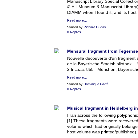
Manuscript Library Special Collectio
© Hill Museum & Manuscript Library
DIAMM when I found it, and its host
Read more…
Started by
Richard Dudas
0 Replies
Mensural fragment from Tegerns
Nouvelle découverte d'un fragment 
de la Bayerische Staatsbibliothek. 
2 Inc.c.a. 855 München, Bayerische
Read more…
Started by
Dominique Gatté
0 Replies
Musical fragment in Heidelberg 
I ran across the following polyphonic
[1] These fragments were recovered
volume which had originally belonged
host volume was printed/published