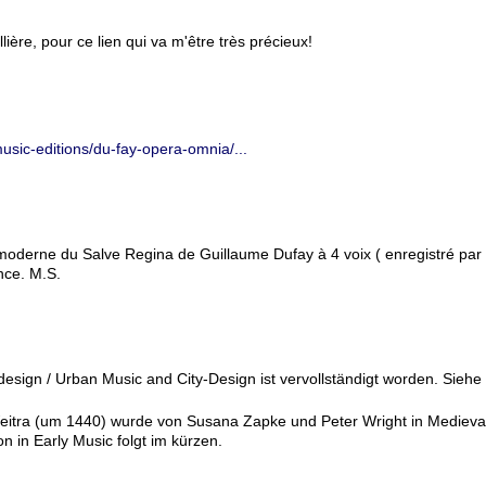
ère, pour ce lien qui va m'être très précieux!
sic-editions/du-fay-opera-omnia/...
n moderne du Salve Regina de Guillaume Dufay à 4 voix ( enregistré pa
nce. M.S.
esign / Urban Music and City-Design ist vervollständigt worden. Siehe
itra (um 1440) wurde von Susana Zapke und Peter Wright in Medieva
on in Early Music folgt im kürzen.