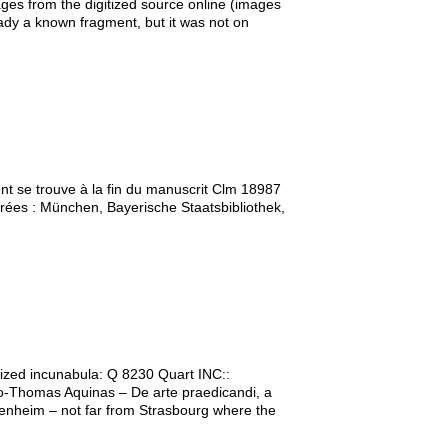
ages from the digitized source online (images
dy a known fragment, but it was not on
 se trouve à la fin du manuscrit Clm 18987
rées : München, Bayerische Staatsbibliothek,
gitized incunabula: Q 8230 Quart INC::
o-Thomas Aquinas – De arte praedicandi, a
esenheim – not far from Strasbourg where the