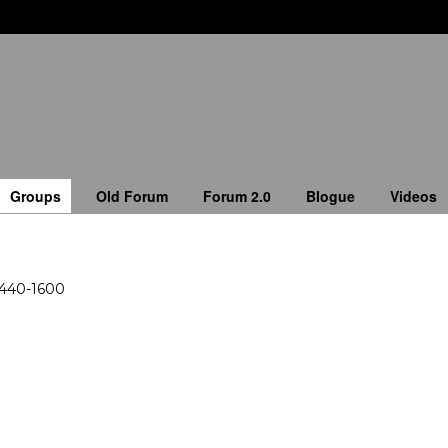
Groups
Old Forum
Forum 2.0
Blogue
Videos
1440-1600