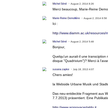
Michel Séné
August 2, 2014 8:26
Merci beaucoup, Marie-Reine Demolli
Marie-Reine Demollière
August 2, 2014 6:58
Ici :
http://www.diamm.ac.uk/resources/mu
Michel Séné
August 2, 2014 5:48
Bonjour,
Quelqu'un aurait-il une transciptio
disque "Quadrivium")? Merci à l'ava
susana zapke
July 18, 2013 4:07
Chers amies!
la Webside Urbane Musik und Stadtd
Das neu-entdeckte Fragment aus We
7.7.2013) präsentiert. Eine Publikati
http://www.arsnovacertaldo.it