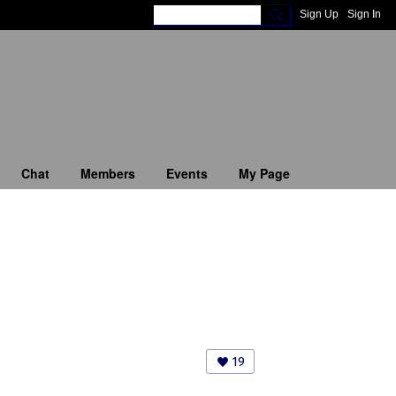
Sign Up
Sign In
Chat
Members
Events
My Page
19