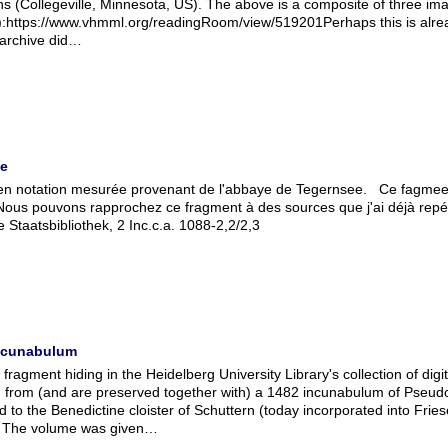
ns (Collegeville, Minnesota, US). The above is a composite of three im
):https://www.vhmml.org/readingRoom/view/519201Perhaps this is alrea
 archive did…
ee
en notation mesurée provenant de l'abbaye de Tegernsee. Ce fagmeent
Nous pouvons rapprochez ce fragment à des sources que j'ai déjà repé
 Staatsbibliothek, 2 Inc.c.a. 1088-2,2/2,3
incunabulum
 fragment hiding in the Heidelberg University Library's collection of di
 from (and are preserved together with) a 1482 incunabulum of Pseud
 to the Benedictine cloister of Schuttern (today incorporated into Fri
). The volume was given…