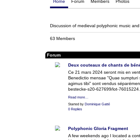
Home
Forum
Members
Photos
Discussion of medieval polyphonic music an
63 Members
Forum
Deux couteaux de chants de béné
Ce 21 mars 2024 seront mis en vent
Benedictio mensae "Quae sumpturi sum
agimus tibi" sont vendus séparément
bestecke-s20-627699/lot-76015224.
Read more…
Started by
Dominique Gatté
0 Replies
Polyphonic Gloria Fragment
A few weekends ago I located a contra