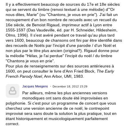
Il y a effectivement beaucoup de sources du 17e et 18e siècles
qui se servent du timbre (renvoi textuel à une mélodie) d'"Or
nous dites, Marie" (ou "Chantons, je vous en prie"). J'ai fait un
recoupement d'un bon nombre de recueils avec un recueil du
16e siècle, de Benoist Rigaud, imprimeur actif à Lyon entre
1555-1597 (Das Vaudeville, éd. par H. Schneider, Hildesheim,
Olms, 1996). Il s'est avéré pendant ce travail qu'au plus tard
vers 1600, beaucoup de chansons ont fini par être identifié dans
des recueils de Noëls par l'incipit d'une parodie / d'un Noël et
non plus par le titre plus ancien (original?). Rigaud donne pour
la mélodie "Hélas, je l'ai perdue" l'incipit du noël / du timbre
"Chantons je vous en prie".
Pour plus de renseignements sur des sources antérieures à
1600, on peut consulter le livre d'Ann Fried Block,
The Early
French Parody Noel
, Ann Arbor, UMI, 1983.
Jacques Meegens
December 18, 2012 15:29
Par ailleurs, même les plus anciennes versions
monodiques ont sans doute été improvisées en
polyphonie. Si c'est pour un programme de concert que vous
cherchez une version ancienne de ce noël, le contrepoint
improvisé sera sans doute la solution la plus pratique, tout en
étant historiquement et musicologiquement parfaitement
correct.