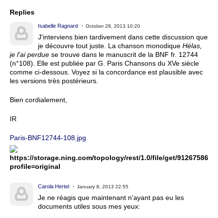
Replies
Isabelle Ragnard
October 28, 2013 10:20
J'interviens bien tardivement dans cette discussion que
je découvre tout juste. La chanson monodique
Hélas,
je l'ai perdue
se trouve dans le manuscrit de la BNF fr. 12744
(n°108). Elle est publiée par G. Paris Chansons du XVe siècle
comme ci-dessous. Voyez si la concordance est plausible avec
les versions très postérieurs.
Bien cordialement,
IR
Paris-BNF12744-108.jpg
https://storage.ning.com/topology/rest/1.0/file/get/9126758679
profile=original
Carola Hertel
January 8, 2013 22:55
Je ne réagis que maintenant n'ayant pas eu les
documents utiles sous mes yeux: