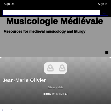
Sign Up
Sign In
Musicologie Médiévale
Jean-Marie Olivier
Olivet
Male
Birthday:
March 13