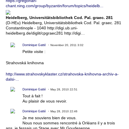
https://gregorian-
chant.ning.com/group/byzantin/forum/topics/heidelb...
Heidelberg, Universitätsbibliothek Cod. Pal. graec. 281
(D-HEu) Heidelberg, Universitätsbibliothek Cod. Pal. graec. 281
Constantinople - 1040 http://digi.ub.uni-
heidelberg.de/diglit/cpgraec281 http://digi…
Dominique Gatté
November 20, 2011 3:02
Petite visite :
Strahovská knihovna
http://www.strahovskyklaster.cz/strahovska-knihovna-archiv-a-
dalsi-...
Dominique Gatté
May 28, 2010 22:51
Tout à fait !
Au plaisir de vous revoir.
Dominique Gatté
May 28, 2010 22:46
Je me souviens bien de vous.
Nous nous sommes rencontré à Orléans il y a trois
ans, je fessais un Stage avec Mr Goudesenne.