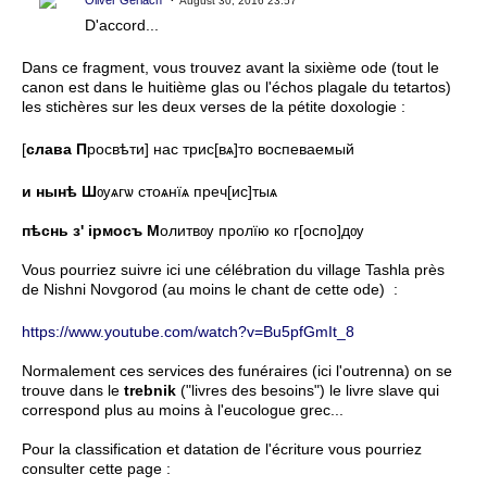
Oliver Gerlach
August 30, 2016 23:57
D'accord...
Dans ce fragment, vous trouvez avant la sixième ode (tout le
canon est dans le huitième glas ou l'échos plagale du tetartos)
les stichères sur les deux verses de la pétite doxologie :
[
слава П
росвѣти] нас трис[вѧ]то воспеваемый
и нынѣ Ш
ѹѧгѡ стоѧнїѧ преч[ис]тыѧ
пѣснь з' ірмосъ
М
олитвѹ пролїю ко г[оспо]дѹ
Vous pourriez suivre ici une célébration du village Tashla près
de Nishni Novgorod (au moins le chant de cette ode) :
https://www.youtube.com/watch?v=Bu5pfGmIt_8
Normalement ces services des funéraires (ici l'outrenna) on se
trouve dans le
trebnik
("livres des besoins") le livre slave qui
correspond plus au moins à l'eucologue grec...
Pour la classification et datation de l'écriture vous pourriez
consulter cette page :