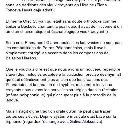
sans les traditions des vieux croyants en Ukraine (Elena
Tončeva l'avait déjà admit).
Et même Otec Stiliyan qui était sans doute orthodoxe comme
tipikar à Bačkovo chantant la psaltiquie, il avait définitivement un
air d'un charismatique et éschatologique vieux-croyant ;)
Si on croit
Emmanouil Giannopoulos
, les katavasies ne sont pas
les compositions de Petros Péloponnésios, mais il avait
simplement corrigé les accents dans les compositions de
Balasios Hieréos.
Que je voudrais dire est que nous avons un nouveau repertoire
slave (des mélodies adaptée à la traduction précise des hymns)
qui était définitivement plus ancien que les créations des
Phanariotes et la création de l'hyphos, mais entre les vieux
croyants nous avons les nouvelles stratégies dans la récitation
(même polyphonique) qui n'occupent plus à la prosodie de la
langue.
Mais il s'agît d'une tradition orale qu'on ne peut pas tracer
toutes ces siècles. Déjà le système musicale était basé sur la
triphonie (regardez l'
échange avec Galina Alekseeva
).