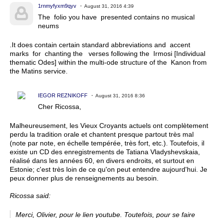
1rnmyfyxm9qyv
August 31, 2016 4:39
The folio you have presented contains no musical
neums
.It does contain certain standard abbreviations and accent
marks for chanting the verses following the Irmosi [Individual
thematic Odes] within the multi-ode structure of the Kanon from
the Matins service.
IEGOR REZNIKOFF
August 31, 2016 8:36
Cher Ricossa,
Malheureusement, les Vieux Croyants actuels ont complètement
perdu la tradition orale et chantent presque partout très mal
(note par note, en échelle tempérée, très fort, etc.). Toutefois, il
existe un CD des enregistrements de Tatiana Vladyshevskaia,
réalisé dans les années 60, en divers endroits, et surtout en
Estonie; c'est très loin de ce qu'on peut entendre aujourd'hui. Je
peux donner plus de renseignements au besoin.
Ricossa said:
Merci, Olivier, pour le lien youtube. Toutefois, pour se faire