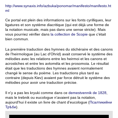
http://www.synaxis.info/azbuka/ponomar/manifesto/manifesto.ht
ml
Ce portal est plein des informations sur les fonts cyrilliques, leur
ligatures et son système diacritique (qui est déjà une forme de
la notation musicale, mais pas dans une sense stricte). Mais
vous pourriez vérifier dans
la collection de Scopie
que c'était
bien commun.
La première traduction des hymnes du stichéraire et des canons
de l'heirmologue (au Lac d'Ohrid) avait conservé le système des
mélodies avec les relations entre les heirmoi et les canons et
acrostiches et entre les avtoméla et les prosomoia. Le résultat
était que les traductions des hymnes avaient normalement
changé le sense du poème. Les traductions plus tard au
contraire (depuis Kiev) avaient par force détruit le système des
mélodies pour avoir une traduction précise.
Il n'y a pas les kryuki comme dans ce
demestvennik de 1828
,
mais le trebnik ou eucologue n'avaient pas la notation,
aujourd'hui il existe un livre de chant d'eucologue (
Псалтикийни
Трѣби
).