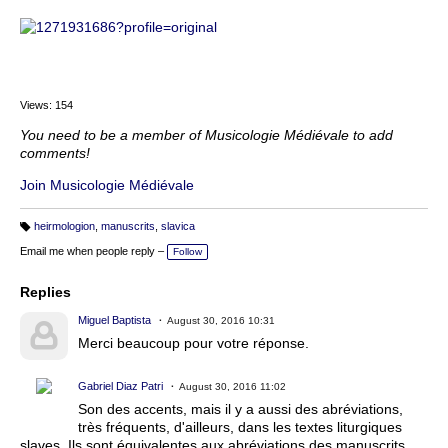
Views: 154
You need to be a member of Musicologie Médiévale to add
comments!
Join Musicologie Médiévale
heirmologion
,
manuscrits
,
slavica
T
a
Email me when people reply –
Follow
g
s:
Replies
Miguel Baptista
August 30, 2016 10:31
Merci beaucoup pour votre réponse.
Gabriel Diaz Patri
August 30, 2016 11:02
Son des accents, mais il y a aussi des abréviations,
très fréquents, d'ailleurs, dans les textes liturgiques
slaves. Ils sont équivalentes aux abréviations des manuscrits