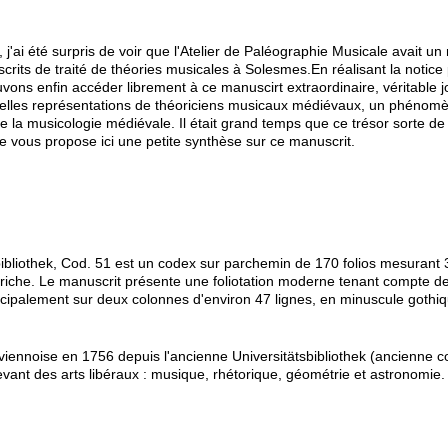
j'ai été surpris de voir que l'Atelier de Paléographie Musicale avait u
scrits de traité de théories musicales à Solesmes.En réalisant la notic
uvons enfin accéder librement à ce manuscirt extraordinaire, véritable 
nelles représentations de théoriciens musicaux médiévaux, un phénom
 de la musicologie médiévale. Il était grand temps que ce trésor sorte 
e vous propose ici une petite synthèse sur ce manuscrit.
bibliothek, Cod. 51 est un codex sur parchemin de 170 folios mesurant
iche. Le manuscrit présente une foliotation moderne tenant compte de pl
ncipalement sur deux colonnes d'environ 47 lignes, en minuscule gothiqu
 viennoise en 1756 depuis l'ancienne Universitätsbibliothek (ancienne c
evant des arts libéraux : musique, rhétorique, géométrie et astronomie.