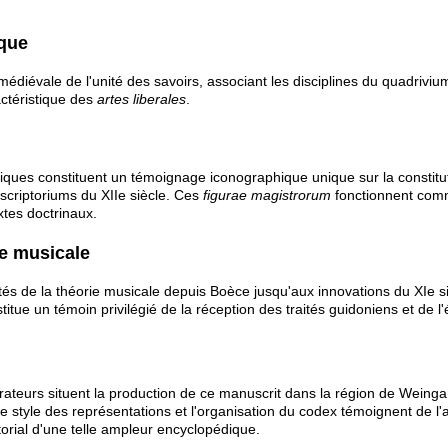
ique
 médiévale de l'unité des savoirs, associant les disciplines du quadriv
ctéristique des
artes liberales
.
riques constituent un témoignage iconographique unique sur la constitu
scriptoriums du XIIe siècle. Ces
figurae magistrorum
fonctionnent comme
xtes doctrinaux.
ie musicale
ités de la théorie musicale depuis Boèce jusqu'aux innovations du XIe 
stitue un témoin privilégié de la réception des traités guidoniens et de 
rateurs situent la production de ce manuscrit dans la région de Weinga
style des représentations et l'organisation du codex témoignent de l'ac
torial d'une telle ampleur encyclopédique.