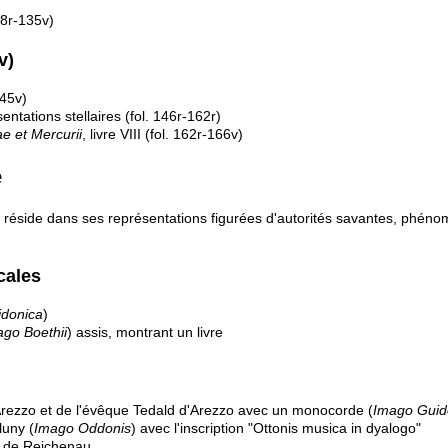
18r-135v)
v)
45v)
ntations stellaires (fol. 146r-162r)
ae et Mercurii
, livre VIII (fol. 162r-166v)
e
 réside dans ses représentations figurées d'autorités savantes, phénom
cales
donica
)
ago Boethii
) assis, montrant un livre
rezzo et de l'évêque Tedald d'Arezzo avec un monocorde (
Imago Guid
luny (
Imago Oddonis
) avec l'inscription "Ottonis musica in dyalogo"
o de Reichenau