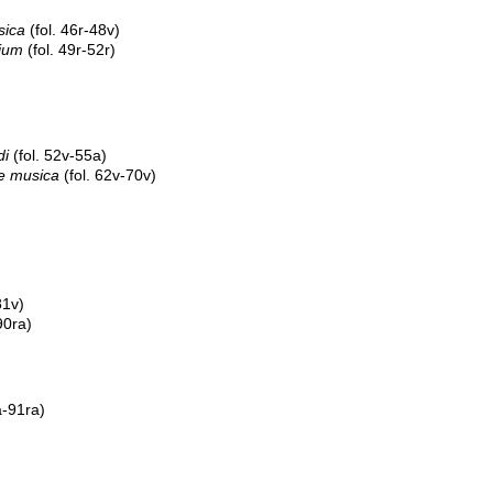
sica
(fol. 46r-48v)
rium
(fol. 49r-52r)
di
(fol. 52v-55a)
e musica
(fol. 62v-70v)
81v)
90ra)
a-91ra)