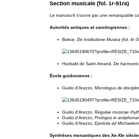
Section musicale (fol. 1r-91ra)
Le manuscrit s'ouvre par une remarquable com
Autorités antiques et carolingiennes :
Boèce,
De Institutione Musica
(fol. 4r-3
Hucbald de Saint-Amand,
De harmonica
École guidonienne :
Guido d'Arezzo,
Micrologus de discipli
Guido d'Arezzo,
Regulae musicae rhyt
Guido d'Arezzo,
Prologus in antiphona
Guido d'Arezzo,
Epistola ad Michaelem
Synthèses monastiques des Xe-XIe siècles