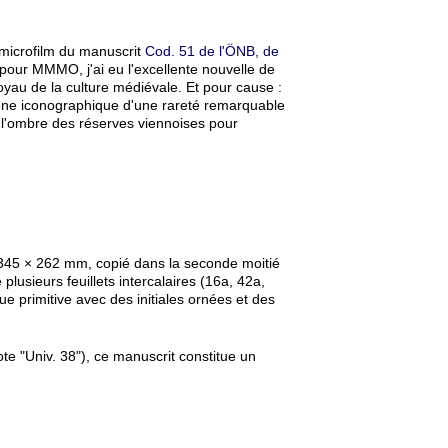
n microfilm du manuscrit
Cod. 51 de l'ÖNB, de
e pour MMMO, j'ai eu l'excellente nouvelle de
joyau de la culture médiévale. Et pour cause :
ène iconographique d'une rareté remarquable
de l'ombre des réserves viennoises pour
 345 × 262 mm, copié dans la seconde moitié
usieurs feuillets intercalaires (16a, 42a,
e primitive avec des initiales ornées et des
ote "Univ. 38"), ce manuscrit constitue un