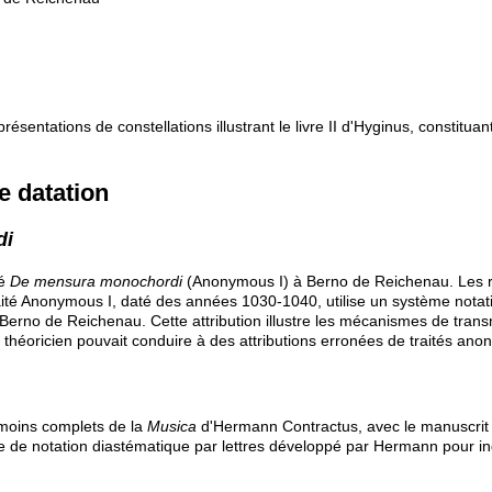
sentations de constellations illustrant le livre II d'Hyginus, constituan
e datation
di
té
De mensura monochordi
(Anonymous I) à Berno de Reichenau. Les r
traité Anonymous I, daté des années 1030-1040, utilise un système not
 Berno de Reichenau. Cette attribution illustre les mécanismes de transm
 théoricien pouvait conduire à des attributions erronées de traités ano
émoins complets de la
Musica
d'Hermann Contractus, avec le manuscrit
e de notation diastématique par lettres développé par Hermann pour ind