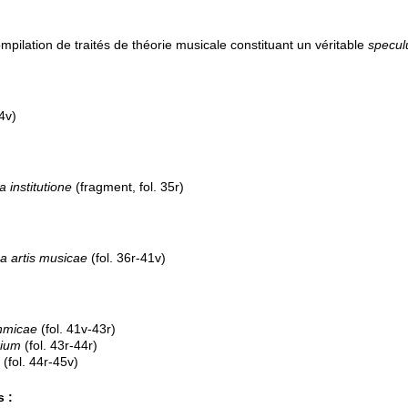
pilation de traités de théorie musicale constituant un véritable
specu
4v)
 institutione
(fragment, fol. 35r)
na artis musicae
(fol. 36r-41v)
hmicae
(fol. 41v-43r)
rium
(fol. 43r-44r)
(fol. 44r-45v)
 :