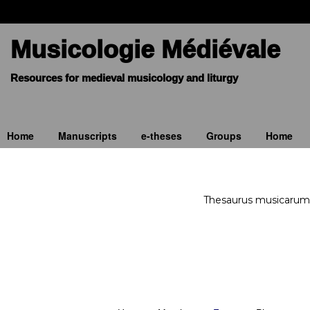
Musicologie Médiévale
Home
Manuscripts
e-theses
Groups
Home
Thesaurus musicarum