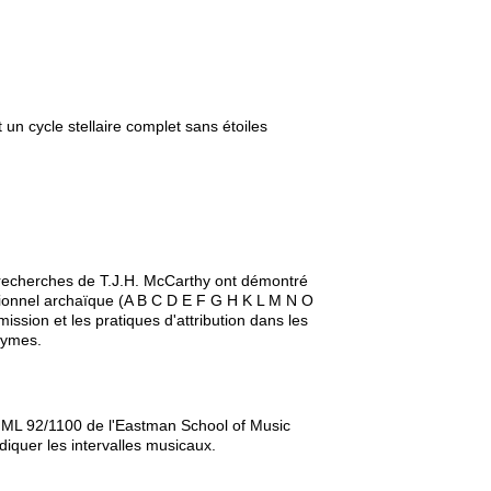
t un cycle stellaire complet sans étoiles
echerches de T.J.H. McCarthy ont démontré
ationnel archaïque (A B C D E F G H K L M N O
ission et les pratiques d'attribution dans les
nymes.
 ML 92/1100 de l'Eastman School of Music
iquer les intervalles musicaux.