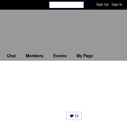
Sign Up
Sign In
Chat
Members
Events
My Page
13