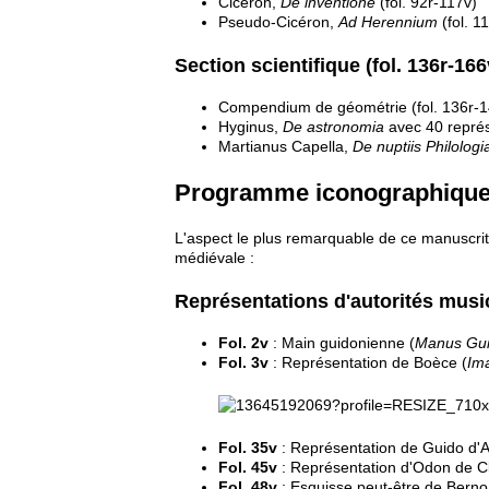
Cicéron,
De inventione
(fol. 92r-117v)
Pseudo-Cicéron,
Ad Herennium
(fol. 1
Section scientifique (fol. 136r-166
Compendium de géométrie (fol. 136r-1
Hyginus,
De astronomia
avec 40 représe
Martianus Capella,
De nuptiis Philologi
Programme iconographiqu
L'aspect le plus remarquable de ce manuscrit
médiévale :
Représentations d'autorités musi
Fol. 2v
: Main guidonienne (
Manus Gui
Fol. 3v
: Représentation de Boèce (
Im
Fol. 35v
: Représentation de Guido d'A
Fol. 45v
: Représentation d'Odon de C
Fol. 48v
: Esquisse peut-être de Bern