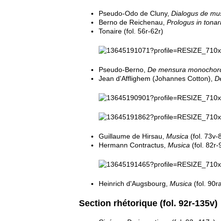
Pseudo-Odo de Cluny,
Dialogus de mu
Berno de Reichenau,
Prologus in tona
Tonaire (fol. 56r-62r)
Pseudo-Berno,
De mensura monochor
Jean d'Afflighem (Johannes Cotton),
D
Guillaume de Hirsau,
Musica
(fol. 73v-
Hermann Contractus,
Musica
(fol. 82r-
Heinrich d'Augsbourg,
Musica
(fol. 90r
Section rhétorique (fol. 92r-135v)