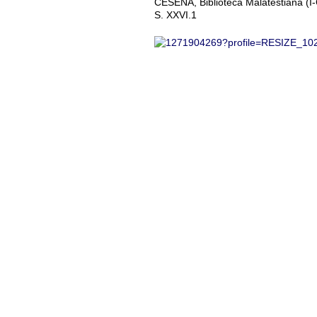
CESENA, Biblioteca Malatestiana (I
S. XXVI.1