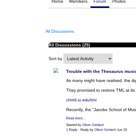
Home
Members
Forum
Photos
All Discussions
All Discussions (25)
Sort by
Trouble with the Thesaurus music
As many might have realised, the dig
They promised to restore TML at its 
chmtl.iu.edu/tml
Recently, the "Jacobs School of Musi
Read more…
Started by
Oliver Gerlach
1 Reply
· Reply by
Oliver Gerlach
Jun 19