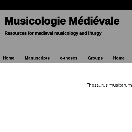
Musicologie Médiévale
Home
Manuscripts
e-theses
Groups
Home
Thesaurus musicarum