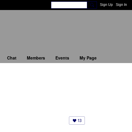
Sign Up
Sign In
Chat
Members
Events
My Page
13