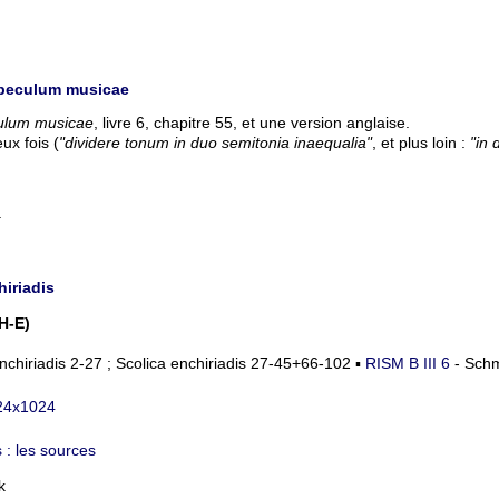
Speculum musicae
ulum musicae
, livre 6, chapitre 55, et une version anglaise.
ux fois (
"dividere tonum in duo semitonia inaequalia"
, et plus loin :
"in 
4
hiriadis
H-E)
nchiriadis 2-27 ; Scolica enchiriadis 27-45+66-102 ▪
RISM B III 6
- Schm
 : les sources
k