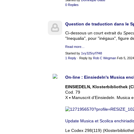
Started by
Dominique Gatté
0 Replies
Question de traduction dans le 
Ci-dessous un court extrait du
Spec
"Inequalia", pour "inégaux", figure de
Read more…
Started by
1vy325ryf7f48
1 Reply
· Reply by
Rob C Wegman
Feb 5, 202
On-line : Einsiedeln's Musica enc
EINSIEDELN, Klosterbibliothek (C
Cod. 79
X ▪ Manuscrit d’Einsiedeln. Musica e
Update Musica et Scolica enchiriadis
Le Codex 298(119) (Klosterbibliothe