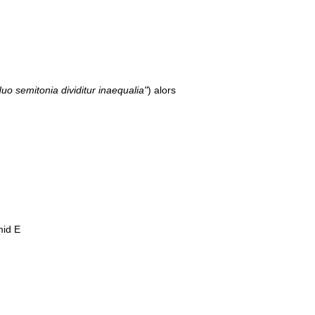
duo semitonia dividitur inaequalia"
) alors
id E