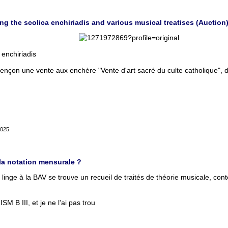
g the scolica enchiriadis and various musical treatises (Auction
 enchiriadis
Alençon une vente aux enchère "Vente d'art sacré du culte catholique",
2025
 la notation mensurale ?
inge à la BAV se trouve un recueil de traités de théorie musicale, conten
M B III, et je ne l'ai pas trou