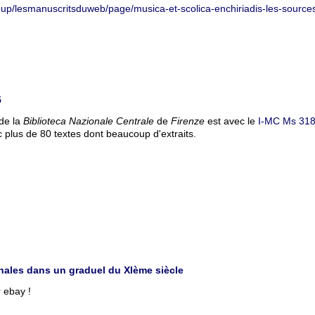
oup/lesmanuscritsduweb/page/musica-et-scolica-enchiriadis-les-source
5
 de la
Biblioteca Nazionale Centrale
de
Firenze
est avec le
I-MC Ms 31
vec plus de 80 textes dont beaucoup d'extraits.
onales dans un graduel du XIème siècle
 ebay !