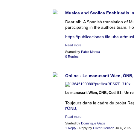
Musica and Scolica Enchiriadis i
Dear all: A Spanish translation of Mu
participating in the authors team. Hop
https://publicaciones.filo.uba.ar/mus
Read more…
Started by
Pablo Massa
0 Replies
Online : Le manuscrit Wien, ÖNB, 
Le manuscrit Wien, ÖNB, Cod. 51 : Un re
Toujours dans le cadre du projet Rep
l'ÖNB,
Read more…
Started by
Dominique Gatté
1 Reply
· Reply by
Oliver Gerlach
Jul 6, 2025