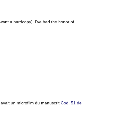
u want a hardcopy). I've had the honor of
e avait un microfilm du manuscrit
Cod. 51 de