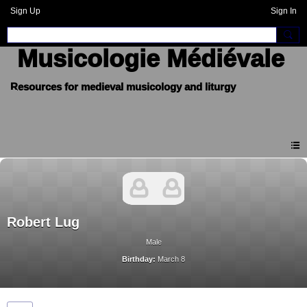
Sign Up
Sign In
Musicologie Médiévale
Robert Lug
Male
Birthday:
March 8