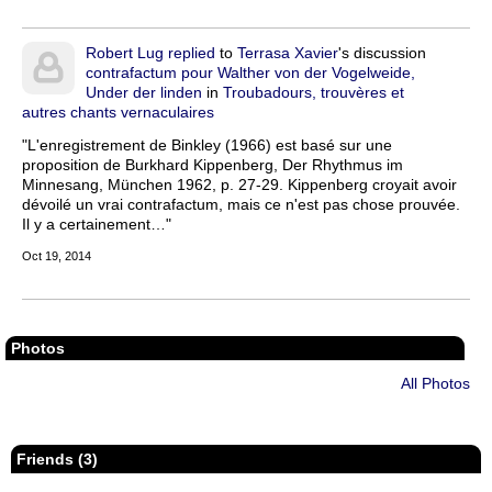
Robert Lug
replied
to
Terrasa Xavier
's discussion
contrafactum pour Walther von der Vogelweide,
Under der linden
in
Troubadours, trouvères et
autres chants vernaculaires
"L'enregistrement de Binkley (1966) est basé sur une
proposition de Burkhard Kippenberg, Der Rhythmus im
Minnesang, München 1962, p. 27-29. Kippenberg croyait avoir
dévoilé un vrai contrafactum, mais ce n'est pas chose prouvée.
Il y a certainement…"
Oct 19, 2014
Photos
All Photos
Friends (3)