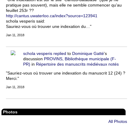
pratique pas souvent), mais elle ne semble commencer qu'au
feuillet 253r ??
http://cantus.uwaterloo.ca/index?source=123941
schola vesperis said:
Sauriez-vous où trouver une indexation du…"
Jan 11, 2018
schola vesperis
replied
to
Dominique Gatté
's
discussion
PROVINS, Bibliothèque municipale (F-
PR)
in
Répertoire des manuscrits médiévaux notés
"Sauriez-vous où trouver une indexation du manuscrit 12 (24) ?
Merci."
Jan 11, 2018
Photos
All Photos