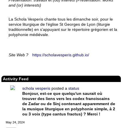
Présentation: travaux et (ou) intérêts (Presentation: works
and (or) interests)
La Schola Vesperis chante tous les dimanche soir, pour le
service liturgique de l'église St Georges de Lyon (liturgie
traditionnelle) en s'appuyant sur le répertoire grégorien et la
polyphonie médiévale.
Site Web ?
https://scholavesperis.github.io/
Activity Feed
schola vesperis
posted a
status
Bonjour, est-ce que quelqu'un saurait où
trouver des liens vers les codex franciscains
de Zadar ou de Sinj contenant apparemment de
la musique liturgique en polyphonie simple, à 2
ou 3 voix (type cantus fractus) ? Merci !
May 24, 2024