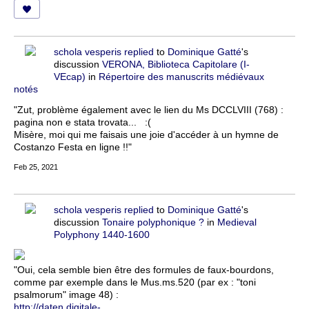
schola vesperis
replied
to
Dominique Gatté
's
discussion
VERONA, Biblioteca Capitolare (I-
VEcap)
in
Répertoire des manuscrits médiévaux
notés
"Zut, problème également avec le lien du Ms DCCLVIII (768) :
pagina non e stata trovata... :(
Misère, moi qui me faisais une joie d'accéder à un hymne de
Costanzo Festa en ligne !!"
Feb 25, 2021
schola vesperis
replied
to
Dominique Gatté
's
discussion
Tonaire polyphonique ?
in
Medieval
Polyphony 1440-1600
"Oui, cela semble bien être des formules de faux-bourdons,
comme par exemple dans le Mus.ms.520 (par ex : "toni
psalmorum" image 48) :
http://daten.digitale-