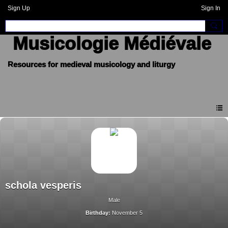
Sign Up
Sign In
Musicologie Médiévale
schola vesperis
Male
Birthday:
November 5