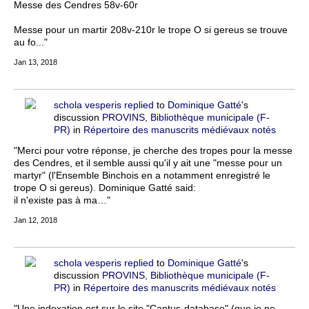
Messe des Cendres 58v-60r
Messe pour un martir 208v-210r le trope O si gereus se trouve
au fo..."
Jan 13, 2018
schola vesperis
replied
to
Dominique Gatté
's
discussion
PROVINS, Bibliothèque municipale (F-
PR)
in
Répertoire des manuscrits médiévaux notés
"Merci pour votre réponse, je cherche des tropes pour la messe
des Cendres, et il semble aussi qu'il y ait une "messe pour un
martyr" (l'Ensemble Binchois en a notamment enregistré le
trope O si gereus). Dominique Gatté said:
il n'existe pas à ma…"
Jan 12, 2018
schola vesperis
replied
to
Dominique Gatté
's
discussion
PROVINS, Bibliothèque municipale (F-
PR)
in
Répertoire des manuscrits médiévaux notés
"Une indexation est sur le site "Cantus-database" (que je ne