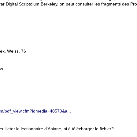
ar Digital Scriptoium Berkeley, on peut consulter les fragments des Pr
hek, Weiss. 76
s...
.com/pdf_view.cfm?idmedia=40570&a...
uilleter le lectionnaire d'Aniane, ni à télécharger le fichier?