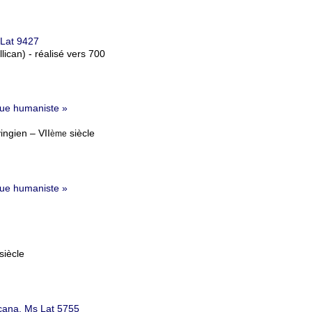
 Lat 9427
llican) - réalisé vers 700
èque humaniste »
ingien – VII
siècle
ème
èque humaniste »
siècle
ticana, Ms Lat 5755