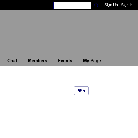
Sign Up
Sign In
Chat
Members
Events
My Page
4