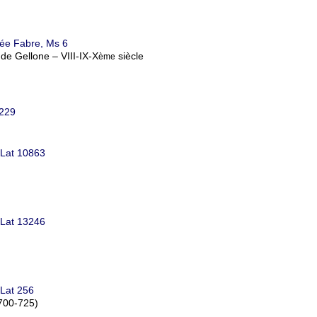
usée Fabre, Ms 6
de Gellone – VIII-IX-X
siècle
ème
6229
 Lat 10863
 Lat 13246
 Lat 256
(700-725)