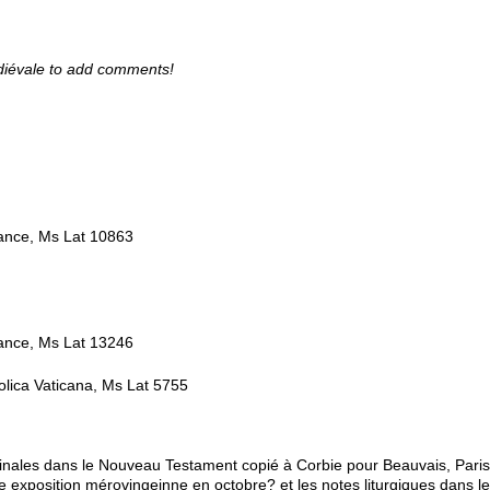
diévale to add comments!
rance, Ms Lat 10863
rance, Ms Lat 13246
tolica Vaticana, Ms Lat 5755
ginales dans le Nouveau Testament copié à Corbie pour Beauvais, Paris
xposition mérovingeinne en octobre? et les notes liturgiques dans les