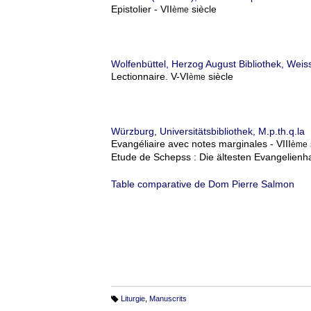
Epistolier - VII
siècle
ème
Wolfenbüttel, Herzog August Bibliothek, Weis
Lectionnaire. V-VI
siècle
ème
Würzburg, Universitätsbibliothek, M.p.th.q.la
Evangéliaire avec notes marginales - VIII
ème
Etude de Schepss : Die ältesten Evangelienha
Table comparative de Dom Pierre Salmon
Liturgie
,
Manuscrits
T