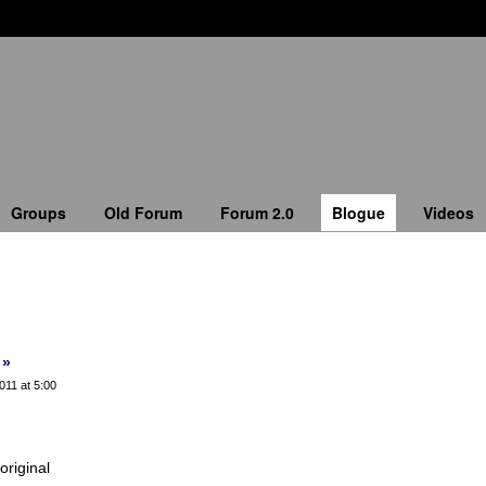
Groups
Old Forum
Forum 2.0
Blogue
Videos
 »
11 at 5:00