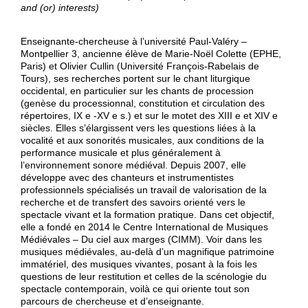
and (or) interests)
Enseignante-chercheuse à l’université Paul-Valéry –
Montpellier 3, ancienne élève de Marie-Noël Colette (EPHE,
Paris) et Olivier Cullin (Université François-Rabelais de
Tours), ses recherches portent sur le chant liturgique
occidental, en particulier sur les chants de procession
(genèse du processionnal, constitution et circulation des
répertoires, IX e -XV e s.) et sur le motet des XIII e et XIV e
siècles. Elles s’élargissent vers les questions liées à la
vocalité et aux sonorités musicales, aux conditions de la
performance musicale et plus généralement à
l’environnement sonore médiéval. Depuis 2007, elle
développe avec des chanteurs et instrumentistes
professionnels spécialisés un travail de valorisation de la
recherche et de transfert des savoirs orienté vers le
spectacle vivant et la formation pratique. Dans cet objectif,
elle a fondé en 2014 le Centre International de Musiques
Médiévales – Du ciel aux marges (CIMM). Voir dans les
musiques médiévales, au-delà d’un magnifique patrimoine
immatériel, des musiques vivantes, posant à la fois les
questions de leur restitution et celles de la scénologie du
spectacle contemporain, voilà ce qui oriente tout son
parcours de chercheuse et d’enseignante.