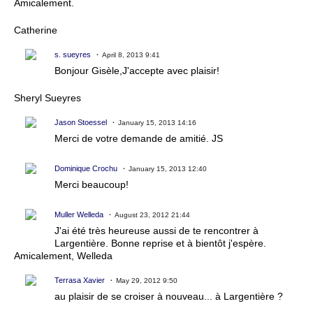
Amicalement.
Catherine
s. sueyres
April 8, 2013 9:41
Bonjour Gisèle,J'accepte avec plaisir!
Sheryl Sueyres
Jason Stoessel
January 15, 2013 14:16
Merci de votre demande de amitié. JS
Dominique Crochu
January 15, 2013 12:40
Merci beaucoup!
Muller Welleda
August 23, 2012 21:44
J'ai été très heureuse aussi de te rencontrer à
Largentière. Bonne reprise et à bientôt j'espère.
Amicalement, Welleda
Terrasa Xavier
May 29, 2012 9:50
au plaisir de se croiser à nouveau... à Largentière ?