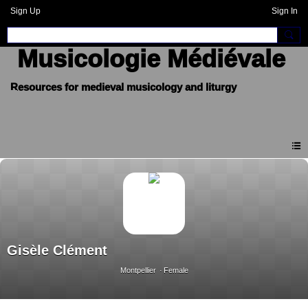
Sign Up
Sign In
Musicologie Médiévale
Gisèle Clément
Montpellier
Female