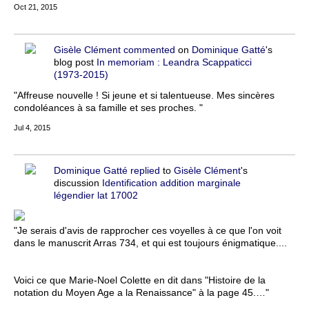
Oct 21, 2015
Gisèle Clément
commented
on
Dominique Gatté
's
blog post
In memoriam : Leandra Scappaticci
(1973-2015)
"Affreuse nouvelle ! Si jeune et si talentueuse. Mes sincères
condoléances à sa famille et ses proches. "
Jul 4, 2015
Dominique Gatté
replied
to
Gisèle Clément
's
discussion
Identification addition marginale
légendier lat 17002
"Je serais d'avis de rapprocher ces voyelles à ce que l'on voit
dans le manuscrit Arras 734, et qui est toujours énigmatique....
Voici ce que Marie-Noel Colette en dit dans "Histoire de la
notation du Moyen Age a la Renaissance" à la page 45.…"