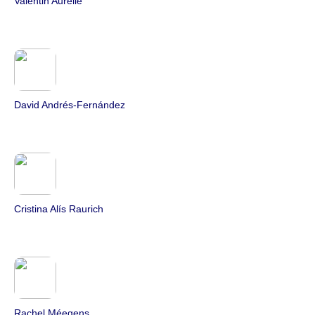
Valentin Aurélie
David Andrés-Fernández
Cristina Alís Raurich
Rachel Méegens