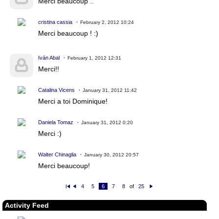
Merci beaucoup ..
cristina cassia
February 2, 2012 10:24
Merci beaucoup ! :)
Iván Abal
February 1, 2012 12:31
Merci!!
Catalina Vicens
January 31, 2012 11:42
Merci a toi Dominique!
Daniela Tomaz
January 31, 2012 0:20
Merci :)
Walter Chinaglia
January 30, 2012 20:57
Merci beaucoup!
4
5
6
7
8
of
25
Fi
P
N
rs
re
e
t
vi
xt
Activity Feed
o
u
s