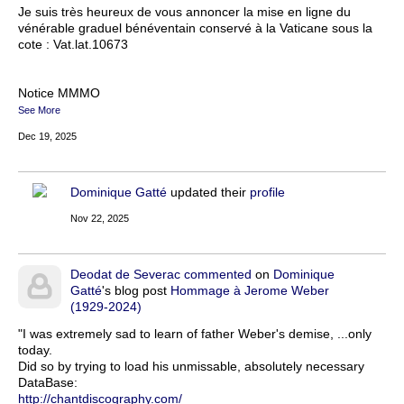
Je suis très heureux de vous annoncer la mise en ligne du
vénérable graduel bénéventain conservé à la Vaticane sous la
cote : Vat.lat.10673
Notice MMMO
See More
Dec 19, 2025
Dominique Gatté
updated their
profile
Nov 22, 2025
Deodat de Severac
commented
on
Dominique
Gatté
's blog post
Hommage à Jerome Weber
(1929-2024)
"I was extremely sad to learn of father Weber's demise, ...only
today.
Did so by trying to load his unmissable, absolutely necessary
DataBase:
http://chantdiscography.com/