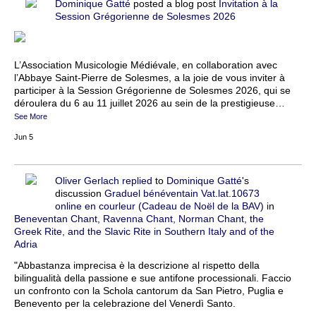
Dominique Gatté
posted a blog post
Invitation à la
Session Grégorienne de Solesmes 2026
L’Association Musicologie Médiévale, en collaboration avec
l’Abbaye Saint-Pierre de Solesmes, a la joie de vous inviter à
participer à la Session Grégorienne de Solesmes 2026, qui se
déroulera du 6 au 11 juillet 2026 au sein de la prestigieuse…
See More
Jun 5
Oliver Gerlach
replied
to
Dominique Gatté
's
discussion
Graduel bénéventain Vat.lat.10673
online en courleur (Cadeau de Noël de la BAV)
in
Beneventan Chant, Ravenna Chant, Norman Chant, the
Greek Rite, and the Slavic Rite in Southern Italy and of the
Adria
"Abbastanza imprecisa è la descrizione al rispetto della
bilingualità della passione e sue antifone processionali. Faccio
un confronto con la Schola cantorum da San Pietro, Puglia e
Benevento per la celebrazione del Venerdì Santo.