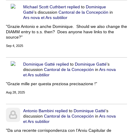
Michael Scott Cuthbert
replied
to
Dominique
Gatté
's discussion
Cantoral de la Concepción
in
Ars nova et Ars subtilior
"Grazie Antonio e anche Dominique. Should we also change the
DIAMM entry to s.s. then? Does anyone have links to the
source?"
Sep 4, 2025
Dominique Gatté
replied
to
Dominique Gatté
's
discussion
Cantoral de la Concepción
in
Ars nova
et Ars subtilior
"Grazie mille per questa preziosa precisazione !"
Aug 28, 2025
Antonio Bambini
replied
to
Dominique Gatté
's
discussion
Cantoral de la Concepción
in
Ars nova
et Ars subtilior
"Da una recente corrispondenza con l'Arxiu Capitular de