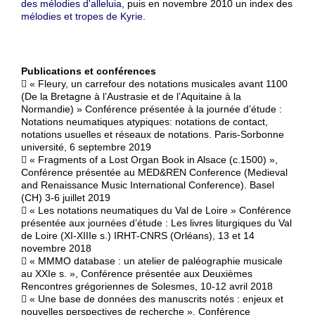
des mélodies d'alleluia
, puis en novembre 2010 un index des
mélodies et tropes de Kyrie
.
Publications et conférences
 « Fleury, un carrefour des notations musicales avant 1100
(De la Bretagne à l’Austrasie et de l’Aquitaine à la
Normandie) » Conférence présentée à la journée d’étude :
Notations neumatiques atypiques: notations de contact,
notations usuelles et réseaux de notations. Paris-Sorbonne
université, 6 septembre 2019
 « Fragments of a Lost Organ Book in Alsace (c.1500) »,
Conférence présentée au MED&REN Conference (Medieval
and Renaissance Music International Conference). Basel
(CH) 3-6 juillet 2019
 « Les notations neumatiques du Val de Loire » Conférence
présentée aux journées d’étude : Les livres liturgiques du Val
de Loire (XI-XIIIe s.) IRHT-CNRS (Orléans), 13 et 14
novembre 2018
 « MMMO database : un atelier de paléographie musicale
au XXIe s. », Conférence présentée aux Deuxièmes
Rencontres grégoriennes de Solesmes, 10-12 avril 2018
 « Une base de données des manuscrits notés : enjeux et
nouvelles perspectives de recherche », Conférence