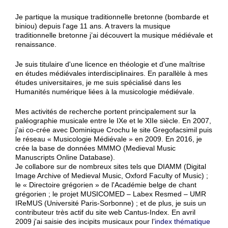
Je partique la musique traditionnelle bretonne (bombarde et
biniou) depuis l'age 11 ans. A travers la musique
traditionnelle bretonne j’ai découvert la musique médiévale et
renaissance.
Je suis titulaire d'une licence en théologie et d'une maîtrise
en études médiévales interdisciplinaires. En parallèle à mes
études universitaires, je me suis spécialisé dans les
Humanités numérique liées à la musicologie médiévale.
Mes activités de recherche portent principalement sur la
paléographie musicale entre le IXe et le XIIe siècle. En 2007,
j'ai co-crée avec Dominique Crochu le site Gregofacsimil puis
le réseau « Musicologie Médiévale » en 2009. En 2016, je
crée la base de données MMMO (Medieval Music
Manuscripts Online Database).
Je collabore sur de nombreux sites tels que DIAMM (Digital
Image Archive of Medieval Music, Oxford Faculty of Music) ;
le « Directoire grégorien » de l'Académie belge de chant
grégorien ; le projet MUSICOMED – Labex Resmed – UMR
IReMUS (Université Paris-Sorbonne) ; et de plus, je suis un
contributeur très actif du site web Cantus-Index. En avril
2009 j'ai saisie des incipits musicaux pour l’
index thématique