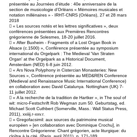
présentée au Journées d’étude : 40e anniversaire de la
section de musicologie d’Orléans « Mémoires musicales et
notation millénaires » - IRHT-CNRS (Orléans), 27 et 28 mars
2018
 « Les sources notés et les lettres significatives », deux
conférences présentées aux Premières Rencontres
grégorienne de Solesmes, 18-20 juillet 2016.
 « After Buxheim - Fragments of a Lost Organ Book in
Alsace (c.1500) », Conférence présentée au symposium
international du Orgelpark : The Medieval 'Van Straten
Organ' at the Orgelpark as a Historical Document,
Amsterdam (NED) 6-8 juin 2012.
 « Ars Nova Polyphony in Cistercian Monasteries: New
Sources », Conférence présentée au MED&REN Conference
(Medieval and Renaissance Music International Conference)
en collaboration avec David Catalunya. Nottingham (UK) 7-
11 juillet 2012.
 « A la recherche de la tradition de Hartker », in The soul of
wit: micro-Festschrift Rob Wegman zum 50. Geburtstag, ed.
Michael Scott Cuthbert (Somerville, Mass.: Wall Status Press,
2011), xxiiij.r-xxv.r.
 « Gregofacsimil: aux sources du patrimoine musical
européen » [en collaboration avec Dominique Crochu], in
Rencontre Grégorienne: Chant grégorien, acte liturgique: du
cloître à la cité, (Paris, avril 2011), p. 171-189.